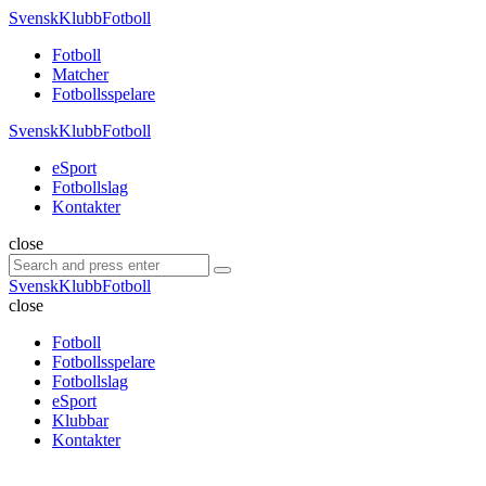
Menu
SvenskKlubbFotboll
Search
Menu
Fotboll
Matcher
Fotbollsspelare
SvenskKlubbFotboll
eSport
Fotbollslag
Kontakter
Search
close
Search
Search
for:
SvenskKlubbFotboll
close
Fotboll
Fotbollsspelare
Fotbollslag
eSport
Klubbar
Kontakter