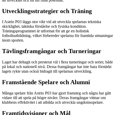
att utvecklas och nå sin fulla potential.
Utvecklingsstrategier och Träning
I Astrio P03 läggs stor vikt vid att utveckla spelarnas tekniska
skicklighet, taktiska förståelse och fysiska kondition.
Träningsprogrammet är utformat för att ge en holistisk
fotbollsutbildning, vilket förbereder spelarna för framtida utmaningar
inom sporten.
Tävlingsframgångar och Turneringar
Laget har deltagit och presterat väl i flera turneringar och serier, både
på lokal och nationell nivå. Dessa framgångar har inte bara förstärkt
lagets rykte utan också bidragit till spelarnas utveckling.
Framstående Spelare och Alumni
Många spelare från Astrio P03 har gjort framsteg och några har gått
vidare till att spela på högre nivåer. Deras framgångar vittnar om
klubbens effektivitet i att utbilda och utveckla ungdomsspelare.
Framtidsvisioner och Mål