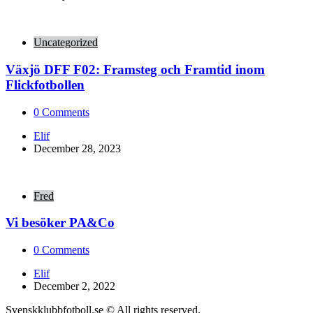
Uncategorized
Växjö DFF F02: Framsteg och Framtid inom
Flickfotbollen
0
Comments
Posted
Elif
by
December 28, 2023
Fred
Vi besöker PA&Co
0
Comments
Posted
Elif
by
December 2, 2022
Svenskklubbfotboll.se © All rights reserved.