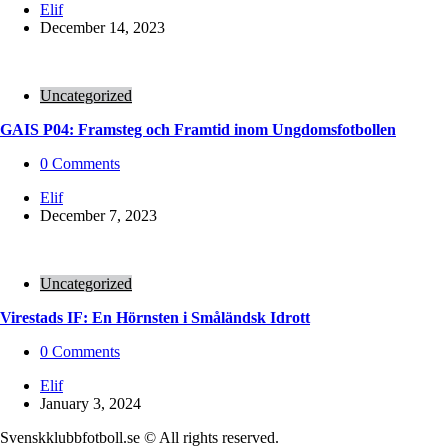
Posted
Elif
by
December 14, 2023
Uncategorized
GAIS P04: Framsteg och Framtid inom Ungdomsfotbollen
0
Comments
Posted
Elif
by
December 7, 2023
Uncategorized
Virestads IF: En Hörnsten i Småländsk Idrott
0
Comments
Posted
Elif
by
January 3, 2024
Svenskklubbfotboll.se © All rights reserved.