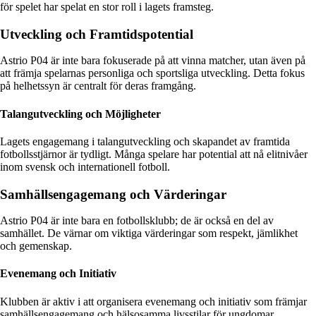
för spelet har spelat en stor roll i lagets framsteg.
Utveckling och Framtidspotential
Astrio P04 är inte bara fokuserade på att vinna matcher, utan även på
att främja spelarnas personliga och sportsliga utveckling. Detta fokus
på helhetssyn är centralt för deras framgång.
Talangutveckling och Möjligheter
Lagets engagemang i talangutveckling och skapandet av framtida
fotbollsstjärnor är tydligt. Många spelare har potential att nå elitnivåer
inom svensk och internationell fotboll.
Samhällsengagemang och Värderingar
Astrio P04 är inte bara en fotbollsklubb; de är också en del av
samhället. De värnar om viktiga värderingar som respekt, jämlikhet
och gemenskap.
Evenemang och Initiativ
Klubben är aktiv i att organisera evenemang och initiativ som främjar
samhällsengagemang och hälsosamma livsstilar för ungdomar.