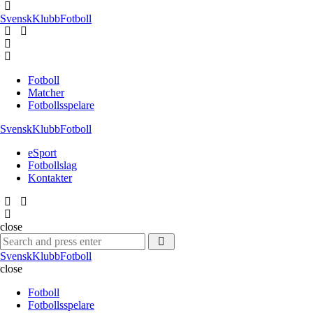
Menu
SvenskKlubbFotboll
Search
Menu
Fotboll
Matcher
Fotbollsspelare
SvenskKlubbFotboll
eSport
Fotbollslag
Kontakter
Search
close
Search
Search
for:
SvenskKlubbFotboll
close
Fotboll
Fotbollsspelare