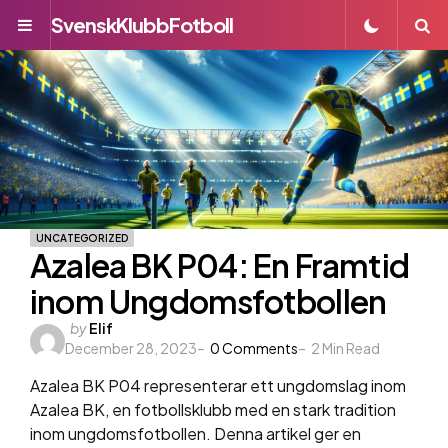
SvenskKlubbFotboll
Menu
S
UNCATEGORIZED
Azalea BK P04: En Framtid
inom Ungdomsfotbollen
Posted
by
Elif
December 28, 2023
by
0
Comments
2
Min Read
Azalea BK P04 representerar ett ungdomslag inom
Azalea BK, en fotbollsklubb med en stark tradition
inom ungdomsfotbollen. Denna artikel ger en