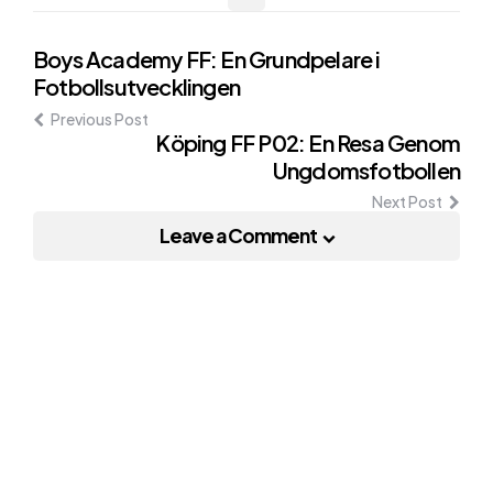
Post
Boys Academy FF: En Grundpelare i
Fotbollsutvecklingen
navigation
Previous Post
Köping FF P02: En Resa Genom
Ungdomsfotbollen
Next Post
Leave a Comment