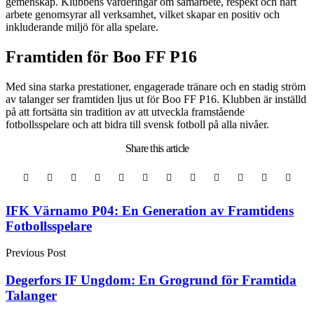
gemenskap. Klubbens värderingar om samarbete, respekt och hårt
arbete genomsyrar all verksamhet, vilket skapar en positiv och
inkluderande miljö för alla spelare.
Framtiden för Boo FF P16
Med sina starka prestationer, engagerade tränare och en stadig ström
av talanger ser framtiden ljus ut för Boo FF P16. Klubben är inställd
på att fortsätta sin tradition av att utveckla framstående
fotbollsspelare och att bidra till svensk fotboll på alla nivåer.
Share
this article
Post
IFK Värnamo P04: En Generation av Framtidens
Fotbollsspelare
navigation
Previous Post
Degerfors IF Ungdom: En Grogrund för Framtida
Talanger