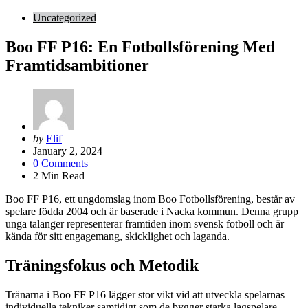
Uncategorized
Boo FF P16: En Fotbollsförening Med
Framtidsambitioner
Posted
by
Elif
by
January 2, 2024
0
Comments
2
Min Read
Boo FF P16, ett ungdomslag inom Boo Fotbollsförening, består av
spelare födda 2004 och är baserade i Nacka kommun. Denna grupp
unga talanger representerar framtiden inom svensk fotboll och är
kända för sitt engagemang, skicklighet och laganda.
Träningsfokus och Metodik
Tränarna i Boo FF P16 lägger stor vikt vid att utveckla spelarnas
individuella tekniker samtidigt som de bygger starka lagspelare.