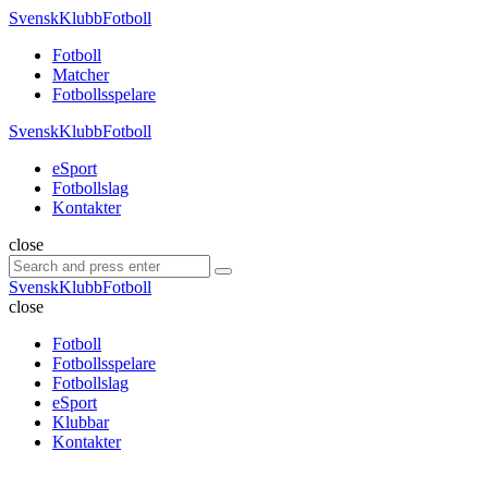
Menu
SvenskKlubbFotboll
Search
Menu
Fotboll
Matcher
Fotbollsspelare
SvenskKlubbFotboll
eSport
Fotbollslag
Kontakter
Search
close
Search
Search
for:
SvenskKlubbFotboll
close
Fotboll
Fotbollsspelare
Fotbollslag
eSport
Klubbar
Kontakter