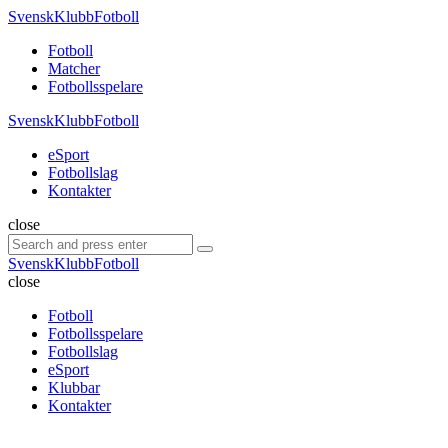
Menu
SvenskKlubbFotboll
Search
Menu
Fotboll
Matcher
Fotbollsspelare
SvenskKlubbFotboll
eSport
Fotbollslag
Kontakter
Search
close
Search
Search
for:
SvenskKlubbFotboll
close
Fotboll
Fotbollsspelare
Fotbollslag
eSport
Klubbar
Kontakter