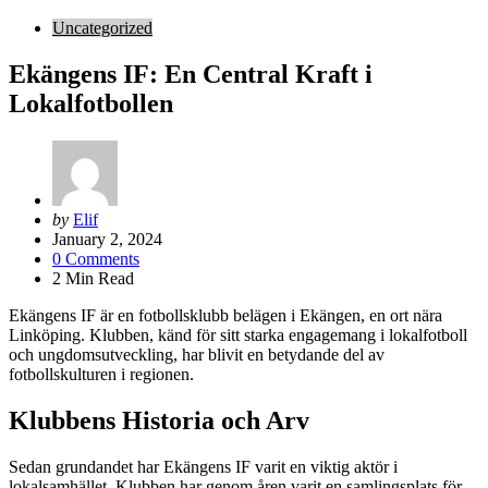
Uncategorized
Ekängens IF: En Central Kraft i
Lokalfotbollen
Posted
by
Elif
by
January 2, 2024
0
Comments
2
Min Read
Ekängens IF är en fotbollsklubb belägen i Ekängen, en ort nära
Linköping. Klubben, känd för sitt starka engagemang i lokalfotboll
och ungdomsutveckling, har blivit en betydande del av
fotbollskulturen i regionen.
Klubbens Historia och Arv
Sedan grundandet har Ekängens IF varit en viktig aktör i
lokalsamhället. Klubben har genom åren varit en samlingsplats för