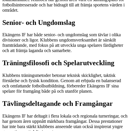
fotbollsintresserade och har bidragit till att främja sportens värden i
området.
Senior- och Ungdomslag
Ekängens IF har både senior- och ungdomslag som tävlar i olika
divisioner och ligor. Klubbens ungdomsverksamhet är särskilt
framträdande, med fokus på att utveckla unga spelares färdigheter
och att främja laganda och samarbete.
Träningsfilosofi och Spelarutveckling
Klubbens träningsmetoder betonar teknisk skicklighet, taktisk
förståelse och fysisk kondition. Genom att erbjuda en balanserad
och omfattande fotbollsutbildning, förbereder Ekängens IF sina
spelare för framgång både på och utanför planen.
Tävlingsdeltagande och Framgångar
Ekängens IF har deltagit i flera lokala och regionala turneringar, och
har genom åren uppnått märkbara framgångar. Dessa prestationer
har inte bara stärkt klubbens anseende utan också inspirerat yngre