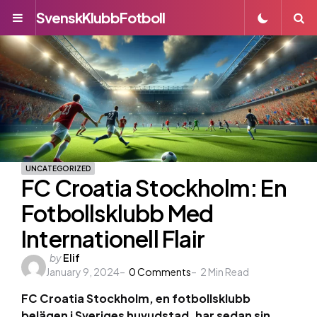
SvenskKlubbFotboll
Menu
S
UNCATEGORIZED
FC Croatia Stockholm: En
Fotbollsklubb Med
Internationell Flair
Posted
by
Elif
January 9, 2024
by
0
Comments
2
Min Read
FC Croatia Stockholm, en fotbollsklubb
belägen i Sveriges huvudstad, har sedan sin