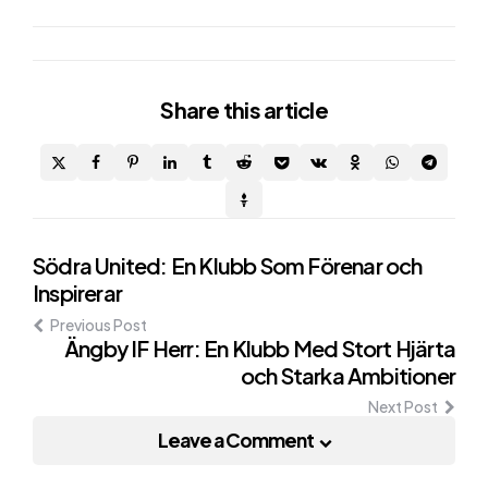
Share
this article
Post
Södra United: En Klubb Som Förenar och
Inspirerar
navigation
Previous Post
Ängby IF Herr: En Klubb Med Stort Hjärta
och Starka Ambitioner
Next Post
Leave a Comment