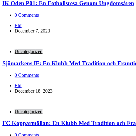
IK Oden P01: En Fotbollsresa Genom Ungdomsåren
0
Comments
Posted
Elif
by
December 7, 2023
Uncategorized
Sjömarkens IF: En Klubb Med Tradition och Framti
0
Comments
Posted
Elif
by
December 18, 2023
Uncategorized
FC Kopparmöllan: En Klubb Med Tradition och Fr
0
Comments