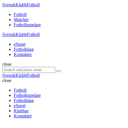
Menu
SvenskKlubbFotboll
Search
Menu
Fotboll
Matcher
Fotbollsspelare
SvenskKlubbFotboll
eSport
Fotbollslag
Kontakter
Search
close
Search
Search
for:
SvenskKlubbFotboll
close
Fotboll
Fotbollsspelare
Fotbollslag
eSport
Klubbar
Kontakter