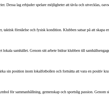
ier. Dessa lag erbjuder spelare möjligheter att tävla och utvecklas, oavs
, taktisk förståelse och fysisk kondition. Klubben satsar på att skapa e
 det lokala samhället. Genom sitt arbete bidrar klubben till samhällseng
rka sin position inom lokalfotbollen och fortsätta att vara en positiv kraf
symbol för sammanhållning, gemenskap och sportslig passion. Genom sitt 