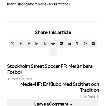
människor genom kärleken till fotboll.
Share
this article
Post
Stockholm Street Soccer FF: Mer än bara
Fotboll
navigation
Previous Post
Medevi IF: En Klubb Med Stolthet och
Tradition
Next Post
Leave a Comment