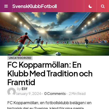
SvenskKlubbFotboll
Menu
S
UNCATEGORIZED
FC Kopparmöllan: En
Klubb Med Tradition och
Framtid
Posted
by
Elif
January 9, 2024
by
0
Comments
2
Min Read
FC Kopparmöllan, en fotbollsklubb belägen i en
historisk del av Sverige, känd för sina gamla