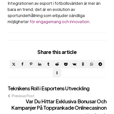
Integrationen av esport i fotbollsvärlden är mer än
bara en trend; det är en evolution av
sportunderhållning som erbjuder oändliga
möjligheter
för engagemang och innovation
.
Share
this article
Post
Teknikens Roll i Esportens Utveckling
Previous Post
navigation
Var Du Hittar Exklusiva Bonusar Och
Kampanjer På Topprankade Onlinecasinon