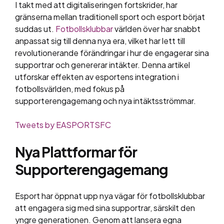
I takt med att digitaliseringen fortskrider, har
gränserna mellan traditionell sport och esport börjat
suddas ut.
Fotbollsklubbar
världen över har snabbt
anpassat sig till denna nya era, vilket har lett till
revolutionerande förändringar i hur de engagerar sina
supportrar och genererar intäkter. Denna artikel
utforskar effekten av esportens integration i
fotbollsvärlden, med fokus på
supporterengagemang och nya intäktsströmmar.
Tweets by EASPORTSFC
Nya Plattformar för
Supporterengagemang
Esport har öppnat upp nya vägar för fotbollsklubbar
att engagera sig med sina supportrar, särskilt den
yngre generationen. Genom att lansera egna