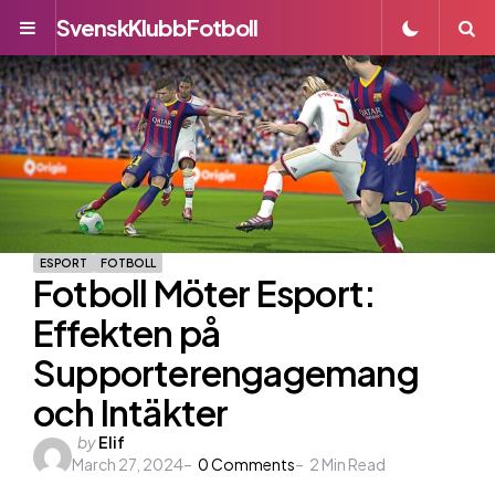
SvenskKlubbFotboll
Menu
S
ESPORT
FOTBOLL
Fotboll Möter Esport:
Effekten på
Supporterengagemang
och Intäkter
Posted
by
Elif
March 27, 2024
by
0
Comments
2
Min Read