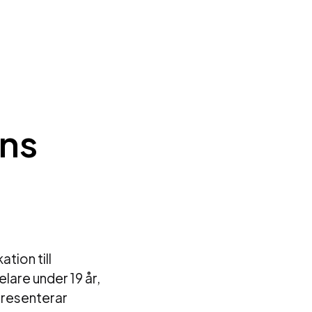
ens
ation till
lare under 19 år,
presenterar