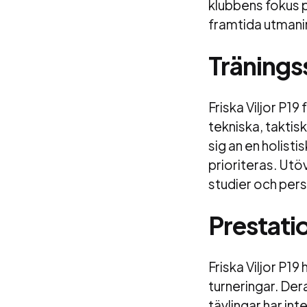
klubbens fokus 
framtida utmanin
Tränings
Friska Viljor P19
tekniska, taktis
sig an en holist
prioriteras. Ut
studier och pers
Prestati
Friska Viljor P19
turneringar. Der
tävlingar har in