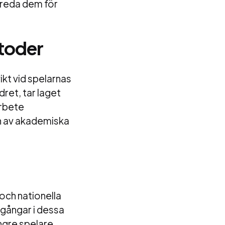
ereda dem för
toder
vikt vid spelarnas
dret, tar laget
arbete
en av akademiska
 och nationella
mgångar i dessa
ngre spelare