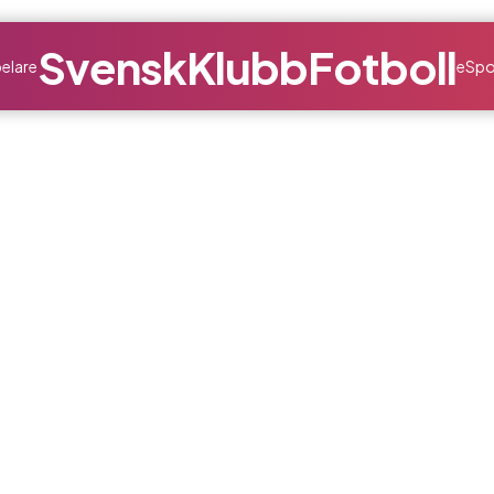
SvenskKlubbFotboll
elare
eSpo