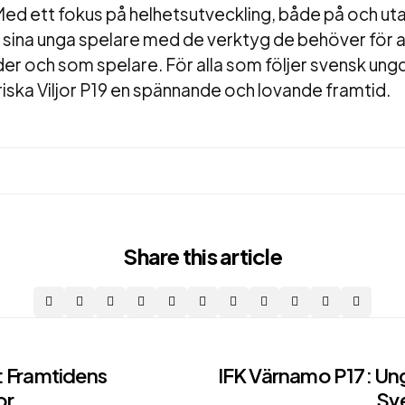
Med ett fokus på helhetsutveckling, både på och uta
n sina unga spelare med de verktyg de behöver för 
er och som spelare. För alla som följer svensk un
iska Viljor P19 en spännande och lovande framtid.
Share
this article
: Framtidens
IFK Värnamo P17: Ung
or
Sve