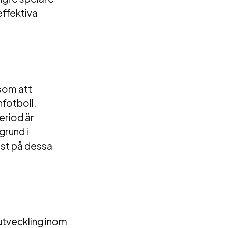
effektiva
åsom att
nfotboll.
eriod är
grund i
ust på dessa
utveckling inom