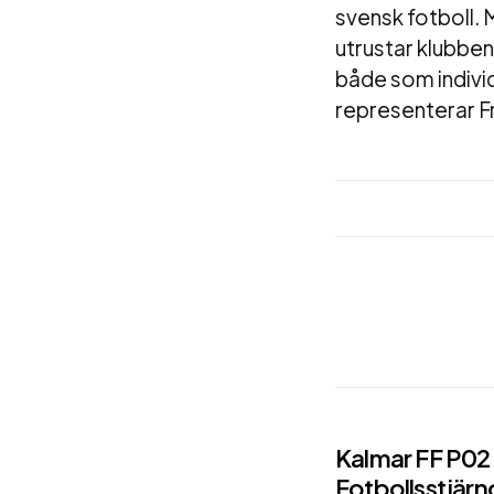
svensk fotboll. 
utrustar klubbe
både som individ
representerar Fr
Post
Kalmar FF P02
Fotbollsstjärn