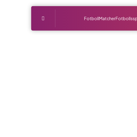
Menu
Fotboll
Matcher
Fotbollssp