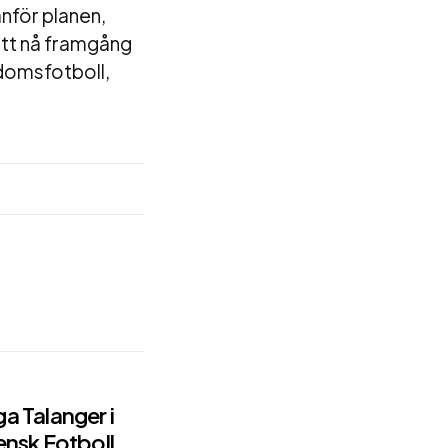
nför planen,
att nå framgång
gdomsfotboll,
a Talanger i
nsk Fotboll