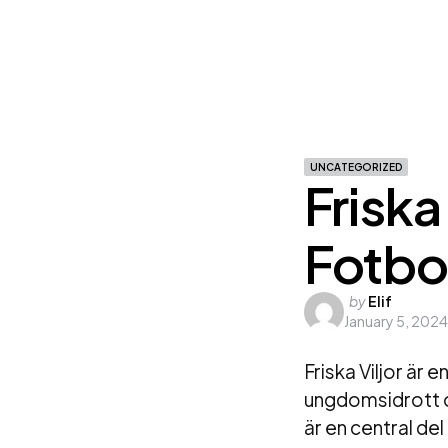
UNCATEGORIZED
Friska
Fotbo
Posted
by
Elif
January 5, 2024
by
Friska Viljor är 
ungdomsidrott oc
är en central d