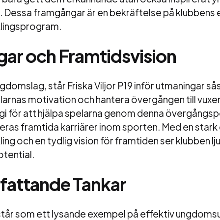
. Dessa framgångar är en bekräftelse på klubbens 
lingsprogram.
ar och Framtidsvision
domslag, står Friska Viljor P19 inför utmaningar s
larnas motivation och hantera övergången till vuxe
gi för att hjälpa spelarna genom denna övergångsp
ras framtida karriärer inom sporten. Med en stark 
g och en tydlig vision för framtiden ser klubben lj
tential.
attande Tankar
9 står som ett lysande exempel på effektiv ungdoms