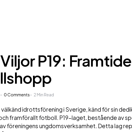
 Viljor P19: Framtid
llshopp
0
Comments
2
Min Read
en välkänd idrottsförening i Sverige, känd för sin dedik
h framförallt fotboll. P19-laget, bestående av spe
el av föreningens ungdomsverksamhet. Detta lag re