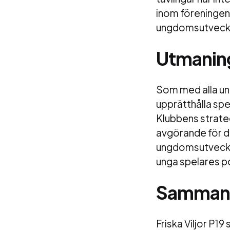
inom föreningen
ungdomsutveck
Utmaning
Som med alla ung
upprätthålla spe
Klubbens strate
avgörande för de
ungdomsutvecklin
unga spelares po
Sammanf
Friska Viljor P1