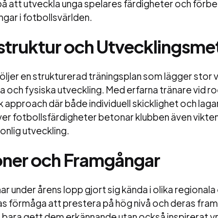
på att utveckla unga spelares färdigheter och förb
gar i fotbollsvärlden.
struktur och Utvecklingsme
 följer en strukturerad träningsplan som lägger stor 
ka och fysiska utveckling. Med erfarna tränare vid ro
isk approach där både individuell skicklighet och lag
över fotbollsfärdigheter betonar klubben även vikt
onlig utveckling.
oner och Framgångar
 har under årens lopp gjort sig kända i olika regionala
as förmåga att prestera på hög nivå och deras fra
te bara gett dem erkännande utan också inspirerat y