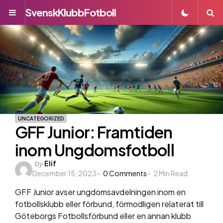
SvenskKlubbFotboll
Menu
S
UNCATEGORIZED
GFF Junior: Framtiden
inom Ungdomsfotboll
Posted
by
Elif
December 15, 2023
by
0
Comments
2
Min Read
GFF Junior avser ungdomsavdelningen inom en
fotbollsklubb eller förbund, förmodligen relaterat till
Göteborgs Fotbollsförbund eller en annan klubb