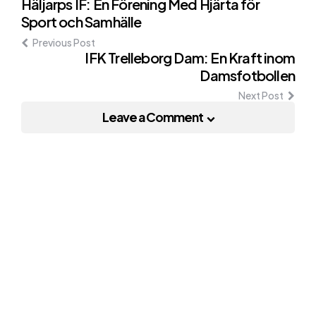
Post
Häljarps IF: En Förening Med Hjärta för
Sport och Samhälle
navigation
Previous Post
IFK Trelleborg Dam: En Kraft inom
Damsfotbollen
Next Post
Leave a Comment