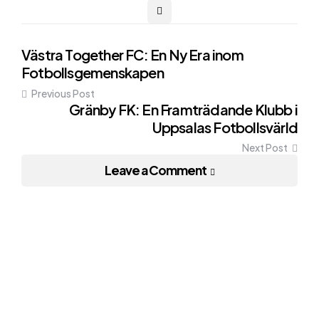
Post
Västra Together FC: En Ny Era inom
Fotbollsgemenskapen
navigation
Previous Post
Gränby FK: En Framträdande Klubb i
Uppsalas Fotbollsvärld
Next Post
Leave a Comment