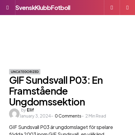
SvenskKlubbFotboll
Menu
S
UNCATEGORIZED
GIF Sundsvall P03: En
Framstående
Ungdomssektion
Posted
by
Elif
January 3, 2024
by
0
Comments
2
Min Read
GIF Sundsvall P03 är ungdomslaget för spelare
födda 2003 inom GIF Sundsvall, en välkänd