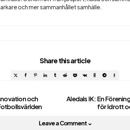
 starkare och mer sammanhållet samhälle.
Share
this article
Innovation och
Aledals IK: En Förenin
Fotbollsvärlden
för Idrott 
on
Leave a Comment