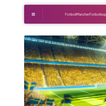
Menu
Fotboll
Matcher
Fotbollssp