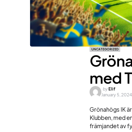
UNCATEGORIZED
Gröna
med T
Posted
by
Elif
January 5, 2024
by
Grönahögs IK är 
Klubben, med en 
främjandet av f