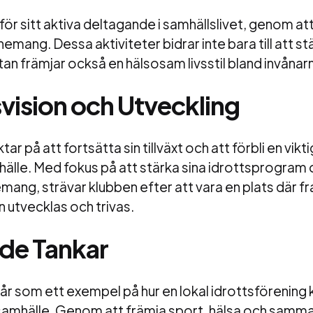
för sitt aktiva deltagande i samhällslivet, genom at
emang. Dessa aktiviteter bidrar inte bara till att st
 främjar också en hälsosam livsstil bland invånar
vision och Utveckling
ar på att fortsätta sin tillväxt och att förbli en vikti
lle. Med fokus på att stärka sina idrottsprogram o
ang, strävar klubben efter att vara en plats där f
 utvecklas och trivas.
de Tankar
r som ett exempel på hur en lokal idrottsförening k
 samhälle. Genom att främja sport, hälsa och samma