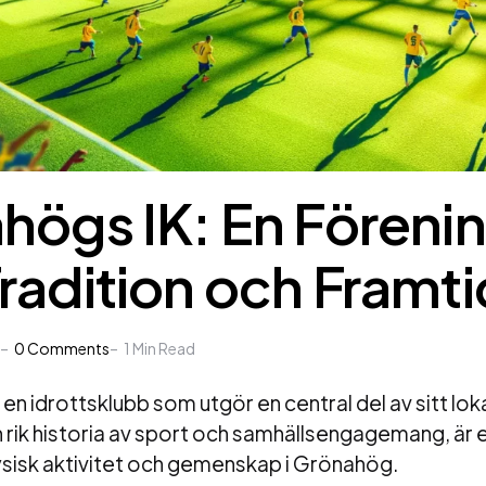
högs IK: En Föreni
radition och Framti
0
Comments
1
Min Read
en idrottsklubb som utgör en central del av sitt lok
rik historia av sport och samhällsengagemang, är en 
ysisk aktivitet och gemenskap i Grönahög.