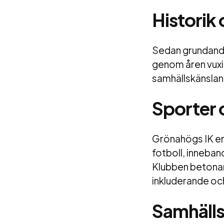
Historik
Sedan grundandet
genom åren vuxit 
samhällskänslan 
Sporter 
Grönahögs IK erb
fotboll, inneban
Klubben betonar
inkluderande och
Samhäll