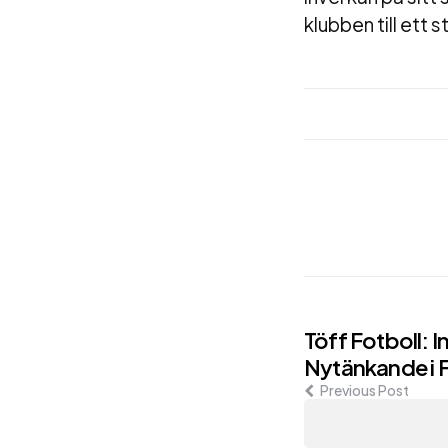
klubben till ett
Post
Töff Fotboll: 
Nytänkande i 
navigati
Previous Post