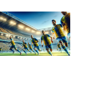
IZED
övde fotboll p03
s
4, 2023