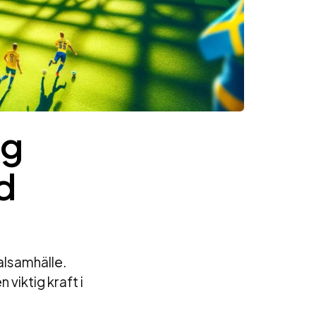
ng
d
alsamhälle.
viktig kraft i