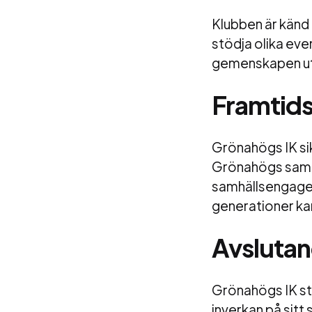
Klubben är känd 
stödja olika even
gemenskapen utan
Framtids
Grönahögs IK sikt
Grönahögs samhä
samhällsengagem
generationer kan
Avslutan
Grönahögs IK stå
inverkan på sitt