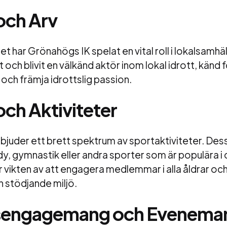
 och Arv
 har Grönahögs IK spelat en vital roll i lokalsamhäl
och blivit en välkänd aktör inom lokal idrott, känd f
och främja idrottslig passion.
och Aktiviteter
juder ett brett spektrum av sportaktiviteter. Dess
dy, gymnastik eller andra sporter som är populära i
 vikten av att engagera medlemmar i alla åldrar oc
 stödjande miljö.
sengagemang och Evenema