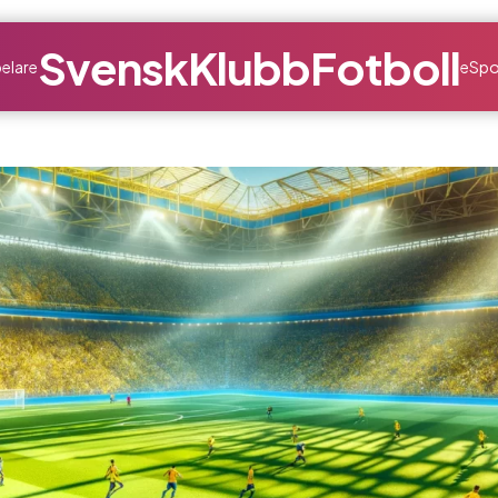
SvenskKlubbFotboll
elare
eSpo