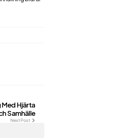
g Med Hjärta
och Samhälle
Next Post