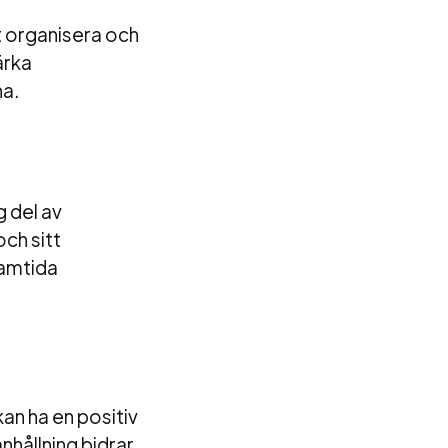
t organisera och
ärka
na.
g del av
ch sitt
ramtida
an ha en positiv
nhållning bidrar