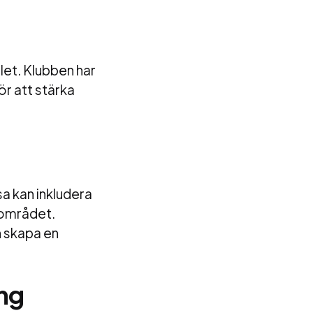
let. Klubben har
ör att stärka
a kan inkludera
 området.
h skapa en
ng