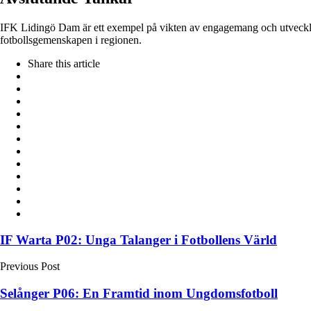
IFK Lidingö Dam är ett exempel på vikten av engagemang och utveckling 
fotbollsgemenskapen i regionen.
Share
this article
Post
IF Warta P02: Unga Talanger i Fotbollens Värld
navigation
Previous Post
Selånger P06: En Framtid inom Ungdomsfotboll