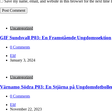
Save my name, email, and website in this browser for the next time
Uncategorized
GIF Sundsvall P03: En Framstående Ungdomssektion
0
Comments
Posted
Elif
by
January 3, 2024
Uncategorized
Värnamo Södra P03: En Stjärna på Ungdomsfotbolle
0
Comments
Posted
Elif
by
November 22, 2023