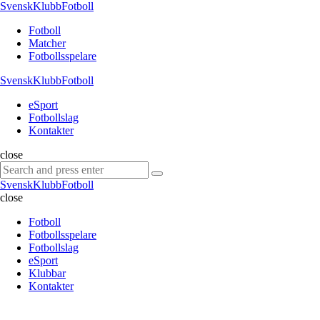
Menu
SvenskKlubbFotboll
Search
Menu
Fotboll
Matcher
Fotbollsspelare
SvenskKlubbFotboll
eSport
Fotbollslag
Kontakter
Search
close
Search
Search
for:
SvenskKlubbFotboll
close
Fotboll
Fotbollsspelare
Fotbollslag
eSport
Klubbar
Kontakter