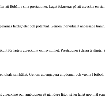
att förbättra sina prestationer. Laget fokuserar på att utveckla en stark
elarnas färdigheter och potential. Genom individuellt anpassade tränings
iktigt för lagets utveckling och synlighet. Prestationer i dessa tävlingar
t lokala samhället. Genom att engagera ungdomar och vuxna i fotboll, bi
g utveckling och ambitionen att nå högre ligor, sätter laget upp mål so