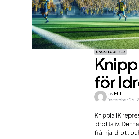
UNCATEGORIZED
Knippl
för I
Posted
by
Elif
December 26, 
by
Knippla IK repres
idrottsliv. Denna 
främja idrott o