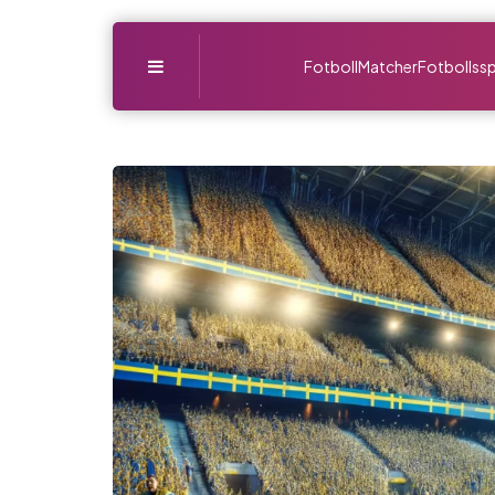
Menu
Fotboll
Matcher
Fotbollssp