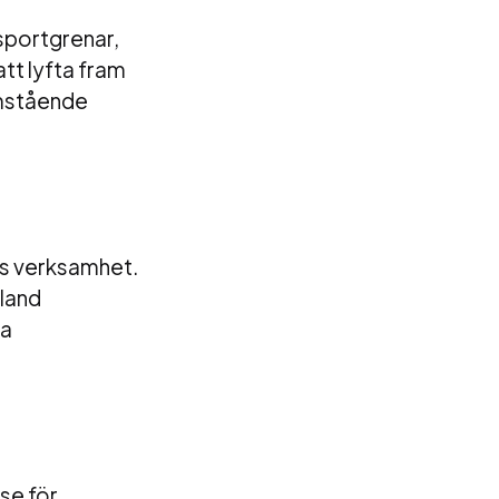
sportgrenar,
att lyfta fram
ramstående
ess verksamhet.
bland
la
se för