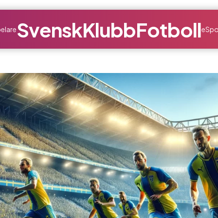
SvenskKlubbFotboll
elare
eSpo