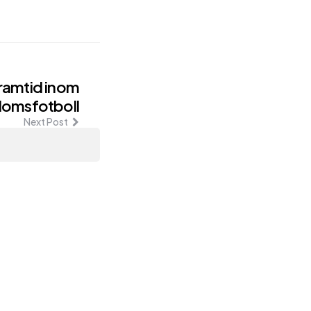
Framtid inom
omsfotboll
Next Post