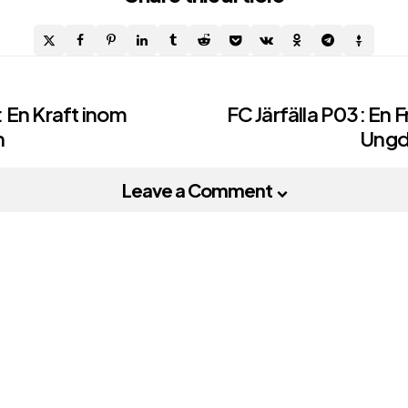
 En Kraft inom
FC Järfälla P03: En 
n
Ungd
on
Leave a Comment