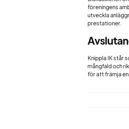
föreningens ambi
utveckla anlägg
prestationer.
Avslutan
Knippla IK står 
mångfald och ri
för att främja en