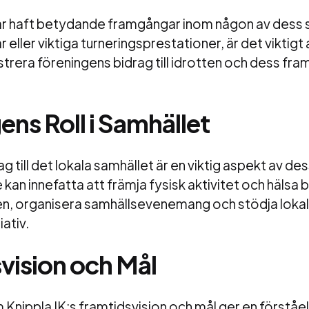
ar haft betydande framgångar inom någon av dess 
eller viktiga turneringsprestationer, är det viktigt 
lustrera föreningens bidrag till idrotten och dess f
ns Roll i Samhället
ag till det lokala samhället är en viktig aspekt av d
kan innefatta att främja fysisk aktivitet och hälsa 
en, organisera samhällsevenemang och stödja loka
ativ.
vision och Mål
Knippla IK:s framtidsvision och mål ger en förståel