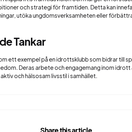
tioner och strategi för framtiden. Detta kan innefa
ningar, utöka ungdomsverksamheten eller förbättra
de Tankar
som ett exempel på en idrottsklubb som bidrar till s
kedom. Deras arbete och engagemang inom idrott
 aktiv och hälsosam livsstil i samhället.
Share
this article