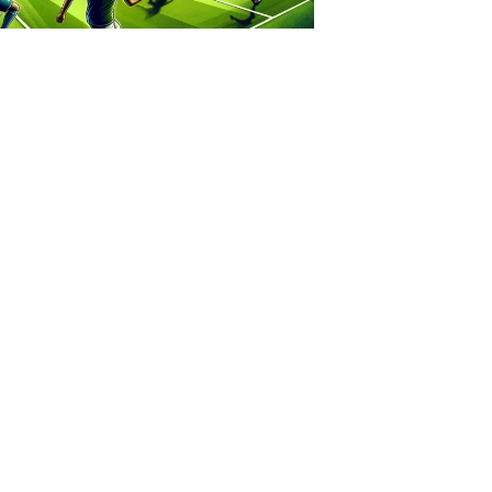
IZED
r FF P01: Framtidens
lsstjärnor
s
2024
eSport
Klubbar
Kontakter