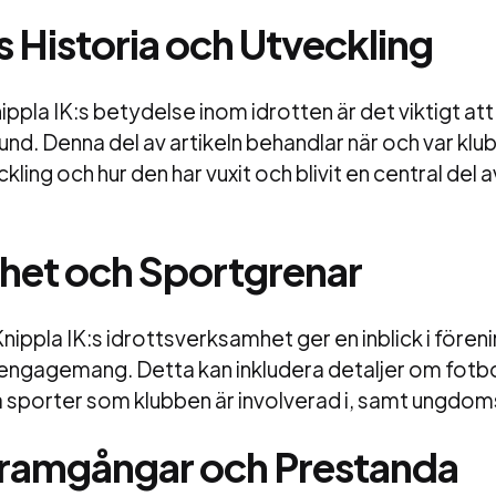
 Historia och Utveckling
ippla IK:s betydelse inom idrotten är det viktigt att 
und. Denna del av artikeln behandlar när och var kl
kling och hur den har vuxit och blivit en central del a
het och Sportgrenar
Knippla IK:s idrottsverksamhet ger en inblick i fören
engagemang. Detta kan inkludera detaljer om fotbo
a sporter som klubben är involverad i, samt ungd
Framgångar och Prestanda