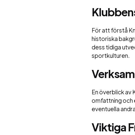
Klubbens
För att förstå Kn
historiska bakgr
dess tidiga utvec
sportkulturen.
Verksam
En överblick av 
omfattning och 
eventuella andr
Viktiga 