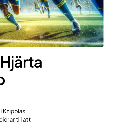
Hjärta
p
 i Knipplas
drar till att