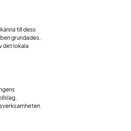
känna till dess
ubben grundades,
v det lokala
ingens
llslag,
omsverksamheten.