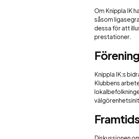
Om Knippla IK h
såsom ligasegrar 
dessa för att il
prestationer.
Föreninge
Knippla IK:s bidr
Klubbens arbete 
lokalbefolkning
välgörenhetsiniti
Framtids
Diskussionen om 