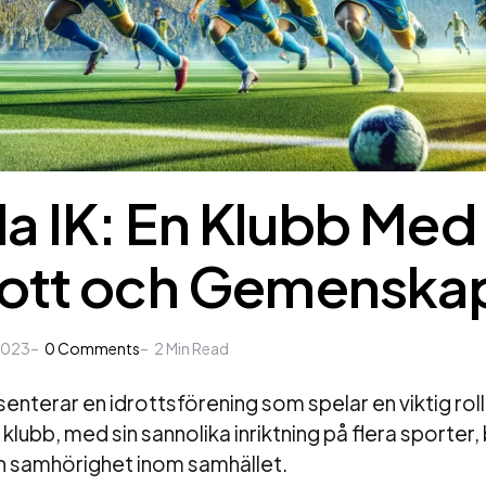
a IK: En Klubb Med 
drott och Gemenska
2023
0
Comments
2
Min Read
enterar en idrottsförening som spelar en viktig roll
klubb, med sin sannolika inriktning på flera sporter, bi
ch samhörighet inom samhället.