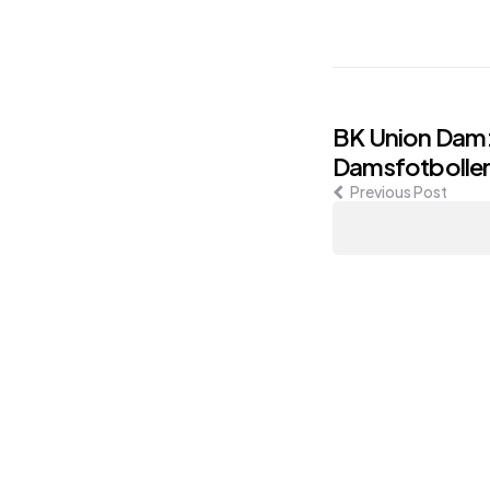
Post
BK Union Dam:
Damsfotbolle
navigati
Previous Post