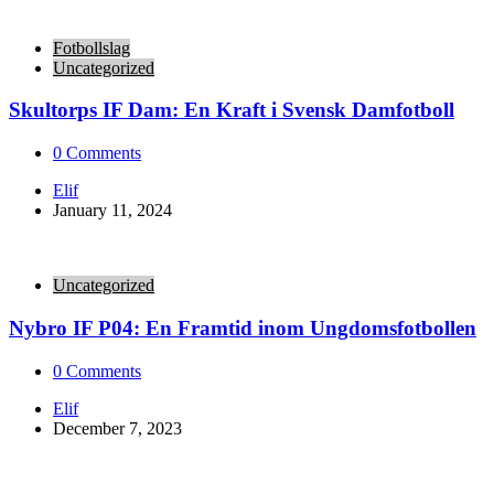
Fotbollslag
Uncategorized
Skultorps IF Dam: En Kraft i Svensk Damfotboll
0
Comments
Posted
Elif
by
January 11, 2024
Uncategorized
Nybro IF P04: En Framtid inom Ungdomsfotbollen
0
Comments
Posted
Elif
by
December 7, 2023