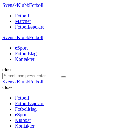
Menu
SvenskKlubbFotboll
Search
Menu
Fotboll
Matcher
Fotbollsspelare
SvenskKlubbFotboll
eSport
Fotbollslag
Kontakter
Search
close
Search
Search
for:
SvenskKlubbFotboll
close
Fotboll
Fotbollsspelare
Fotbollslag
eSport
Klubbar
Kontakter