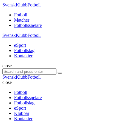
Menu
SvenskKlubbFotboll
Search
Menu
Fotboll
Matcher
Fotbollsspelare
SvenskKlubbFotboll
eSport
Fotbollslag
Kontakter
Search
close
Search
Search
for:
SvenskKlubbFotboll
close
Fotboll
Fotbollsspelare
Fotbollslag
eSport
Klubbar
Kontakter