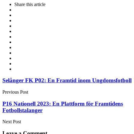
Share
this article
Post
Selånger FK P02: En Framtid inom Ungdomsfotboll
navigation
Previous Post
P16 Nationell 2023: En Plattform för Framtidens
Fotbollstalanger
Next Post
Leave a Comment