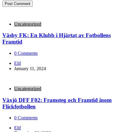
Uncategorized
Väsby FK: En Klubb i Hjärtat av Fotbollens
Framtid
0
Comments
Posted
Elif
by
January 11, 2024
Uncategorized
Växjö DFF F02: Framsteg och Framtid inom
Flickfotbollen
0
Comments
Posted
Elif