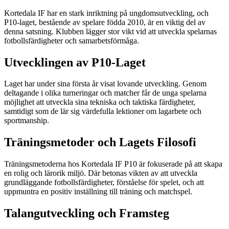
Kortedala IF har en stark inriktning på ungdomsutveckling, och
P10-laget, bestående av spelare födda 2010, är en viktig del av
denna satsning. Klubben lägger stor vikt vid att utveckla spelarnas
fotbollsfärdigheter och samarbetsförmåga.
Utvecklingen av P10-Laget
Laget har under sina första år visat lovande utveckling. Genom
deltagande i olika turneringar och matcher får de unga spelarna
möjlighet att utveckla sina tekniska och taktiska färdigheter,
samtidigt som de lär sig värdefulla lektioner om lagarbete och
sportmanship.
Träningsmetoder och Lagets Filosofi
Träningsmetoderna hos Kortedala IF P10 är fokuserade på att skapa
en rolig och lärorik miljö. Där betonas vikten av att utveckla
grundläggande fotbollsfärdigheter, förståelse för spelet, och att
uppmuntra en positiv inställning till träning och matchspel.
Talangutveckling och Framsteg