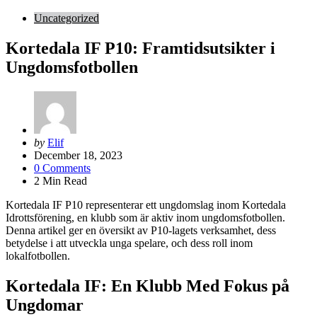
Uncategorized
Kortedala IF P10: Framtidsutsikter i
Ungdomsfotbollen
Posted
by
Elif
by
December 18, 2023
0
Comments
2
Min Read
Kortedala IF P10 representerar ett ungdomslag inom Kortedala
Idrottsförening, en klubb som är aktiv inom ungdomsfotbollen.
Denna artikel ger en översikt av P10-lagets verksamhet, dess
betydelse i att utveckla unga spelare, och dess roll inom
lokalfotbollen.
Kortedala IF: En Klubb Med Fokus på
Ungdomar