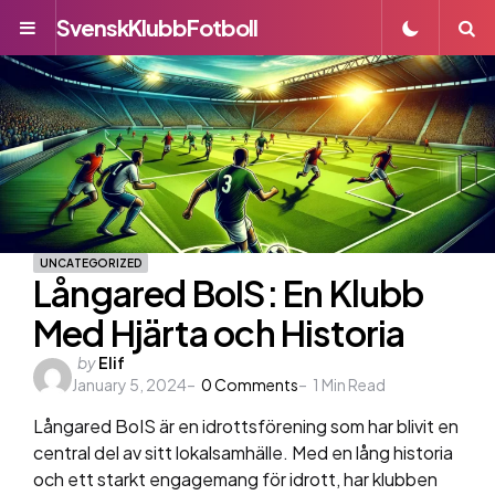
SvenskKlubbFotboll
Menu
S
UNCATEGORIZED
Långared BoIS: En Klubb
Med Hjärta och Historia
Posted
by
Elif
January 5, 2024
by
0
Comments
1
Min Read
Långared BoIS är en idrottsförening som har blivit en
central del av sitt lokalsamhälle. Med en lång historia
och ett starkt engagemang för idrott, har klubben