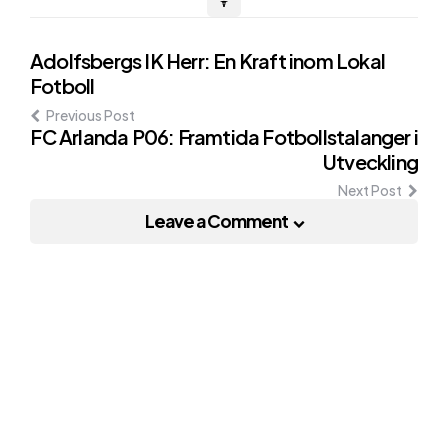
Post
Adolfsbergs IK Herr: En Kraft inom Lokal
Fotboll
navigation
Previous Post
FC Arlanda P06: Framtida Fotbollstalanger i
Utveckling
Next Post
Leave a Comment