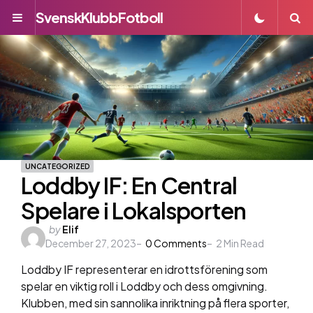
SvenskKlubbFotboll
Menu
S
UNCATEGORIZED
Loddby IF: En Central
Spelare i Lokalsporten
Posted
by
Elif
December 27, 2023
by
0
Comments
2
Min Read
Loddby IF representerar en idrottsförening som
spelar en viktig roll i Loddby och dess omgivning.
Klubben, med sin sannolika inriktning på flera sporter,