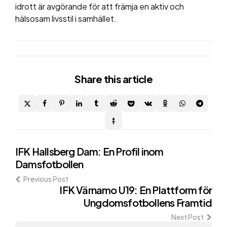
idrott är avgörande för att främja en aktiv och
hälsosam livsstil i samhället.
Share
this article
Post
IFK Hallsberg Dam: En Profil inom
Damsfotbollen
navigation
Previous Post
IFK Värnamo U19: En Plattform för
Ungdomsfotbollens Framtid
Next Post