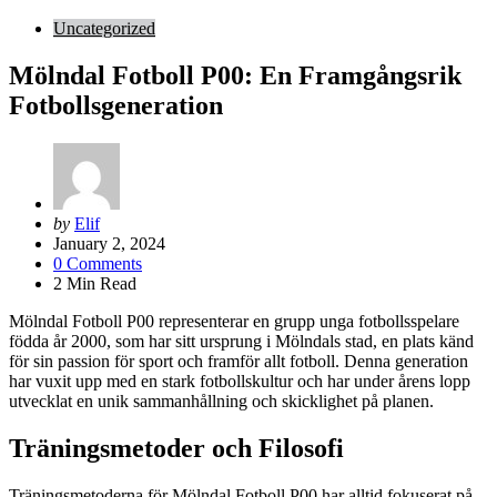
Uncategorized
Mölndal Fotboll P00: En Framgångsrik
Fotbollsgeneration
Posted
by
Elif
by
January 2, 2024
0
Comments
2
Min Read
Mölndal Fotboll P00 representerar en grupp unga fotbollsspelare
födda år 2000, som har sitt ursprung i Mölndals stad, en plats känd
för sin passion för sport och framför allt fotboll. Denna generation
har vuxit upp med en stark fotbollskultur och har under årens lopp
utvecklat en unik sammanhållning och skicklighet på planen.
Träningsmetoder och Filosofi
Träningsmetoderna för Mölndal Fotboll P00 har alltid fokuserat på