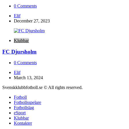
0
Comments
Posted
Elif
by
December 27, 2023
Klubbar
FC Djursholm
0
Comments
Posted
Elif
by
March 13, 2024
Svenskklubbfotboll.se © All rights reserved.
Fotboll
Fotbollsspelare
Fotbollslag
eSport
Klubbar
Kontakter