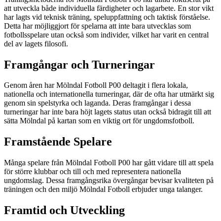
att utveckla både individuella färdigheter och lagarbete. En stor vikt
har lagts vid teknisk träning, speluppfattning och taktisk förståelse.
Detta har möjliggjort för spelarna att inte bara utvecklas som
fotbollsspelare utan också som individer, vilket har varit en central
del av lagets filosofi.
Framgångar och Turneringar
Genom åren har Mölndal Fotboll P00 deltagit i flera lokala,
nationella och internationella turneringar, där de ofta har utmärkt sig
genom sin spelstyrka och laganda. Deras framgångar i dessa
turneringar har inte bara höjt lagets status utan också bidragit till att
sätta Mölndal på kartan som en viktig ort för ungdomsfotboll.
Framstående Spelare
Många spelare från Mölndal Fotboll P00 har gått vidare till att spela
för större klubbar och till och med representera nationella
ungdomslag. Dessa framgångsrika övergångar bevisar kvaliteten på
träningen och den miljö Mölndal Fotboll erbjuder unga talanger.
Framtid och Utveckling