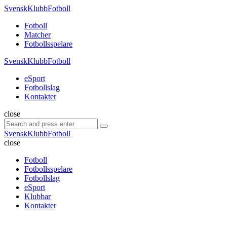
Menu
SvenskKlubbFotboll
Search
Menu
Fotboll
Matcher
Fotbollsspelare
SvenskKlubbFotboll
eSport
Fotbollslag
Kontakter
Search
close
Search
Search
for:
SvenskKlubbFotboll
close
Fotboll
Fotbollsspelare
Fotbollslag
eSport
Klubbar
Kontakter