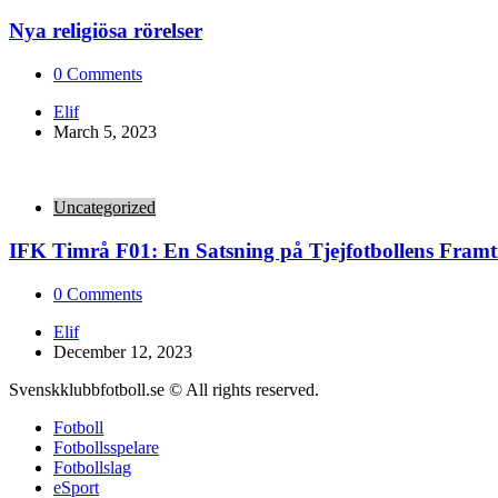
Nya religiösa rörelser
0
Comments
Posted
Elif
by
March 5, 2023
Uncategorized
IFK Timrå F01: En Satsning på Tjejfotbollens Framt
0
Comments
Posted
Elif
by
December 12, 2023
Svenskklubbfotboll.se © All rights reserved.
Fotboll
Fotbollsspelare
Fotbollslag
eSport