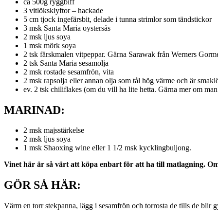
ca 500g ryggbiff
3 vitlöksklyftor – hackade
5 cm tjock ingefärsbit, delade i tunna strimlor som tändstickor
3 msk Santa Maria oystersås
2 msk ljus soya
1 msk mörk soya
2 tsk färskmalen vitpeppar. Gärna Sarawak från Werners Gorme
2 tsk Santa Maria sesamolja
2 msk rostade sesamfrön, vita
2 msk rapsolja eller annan olja som tål hög värme och är smakl
ev. 2 tsk chiliflakes (om du vill ha lite hetta. Gärna mer om man 
MARINAD:
2 msk majsstärkelse
2 msk ljus soya
1 msk Shaoxing wine eller 1 1/2 msk kycklingbuljong.
Vinet här är så värt att köpa enbart för att ha till matlagning. Om
GÖR SÅ HÄR:
Värm en torr stekpanna, lägg i sesamfrön och torrosta de tills de blir 