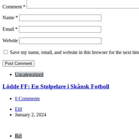
Comment
*
Name
*
Email
*
Website
Save my name, email, and website in this browser for the next ti
Uncategorized
Lödde FF: En Stolpelare i Skånsk Fotboll
0
Comments
Posted
Elif
by
January 2, 2024
Rel