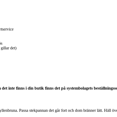
tservice
ös
gillar det)
 det inte finns i din butik finns det på systembolagets beställningss
gyllenbruna. Passa stekpannan det går fort och dom bränner lätt. Häll över