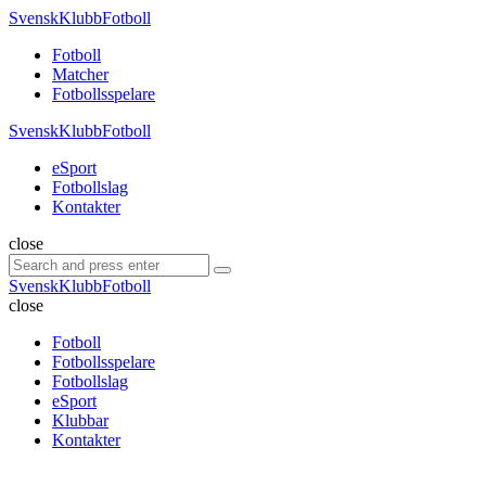
Menu
SvenskKlubbFotboll
Search
Menu
Fotboll
Matcher
Fotbollsspelare
SvenskKlubbFotboll
eSport
Fotbollslag
Kontakter
Search
close
Search
Search
for:
SvenskKlubbFotboll
close
Fotboll
Fotbollsspelare
Fotbollslag
eSport
Klubbar
Kontakter