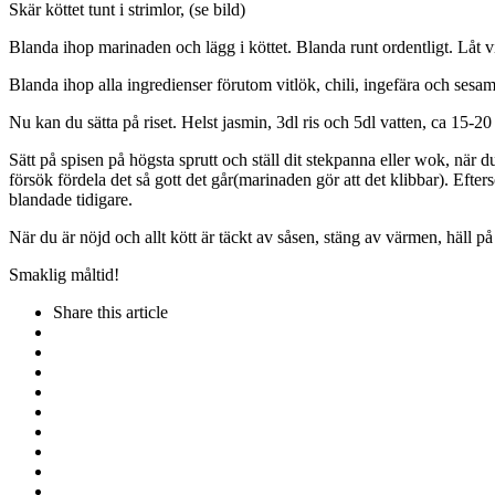
Skär köttet tunt i strimlor, (se bild)
Blanda ihop marinaden och lägg i köttet. Blanda runt ordentligt. Låt vi
Blanda ihop alla ingredienser förutom vitlök, chili, ingefära och sesam
Nu kan du sätta på riset. Helst jasmin, 3dl ris och 5dl vatten, ca 15-20
Sätt på spisen på högsta sprutt och ställ dit stekpanna eller wok, när du 
försök fördela det så gott det går(marinaden gör att det klibbar). Efter
blandade tidigare.
När du är nöjd och allt kött är täckt av såsen, stäng av värmen, häll på
Smaklig måltid!
Share
this article