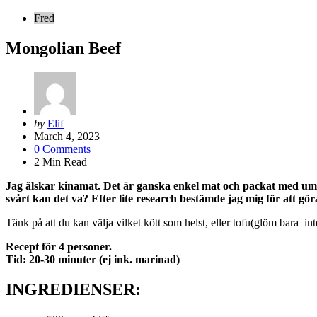
Fred
Mongolian Beef
Posted
by
Elif
by
March 4, 2023
0
Comments
2
Min Read
Jag älskar kinamat. Det är ganska enkel mat och packat med umami
svårt kan det va? Efter lite research bestämde jag mig för att gö
Tänk på att du kan välja vilket kött som helst, eller tofu(glöm bara int
Recept för 4 personer.
Tid: 20-30 minuter (ej ink. marinad)
INGREDIENSER: