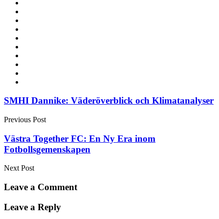
Post
SMHI Dannike: Väderöverblick och Klimatanalyser
navigation
Previous Post
Västra Together FC: En Ny Era inom
Fotbollsgemenskapen
Next Post
Leave a Comment
Leave a Reply