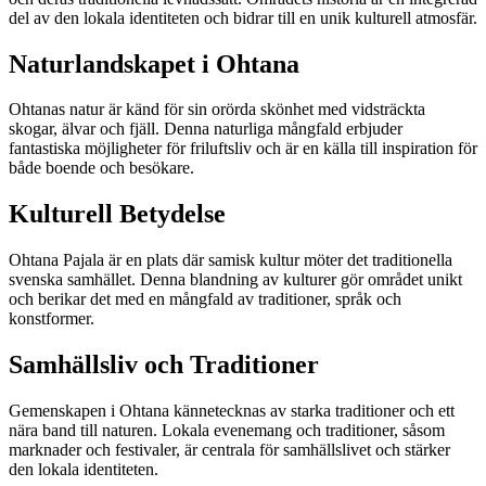
del av den lokala identiteten och bidrar till en unik kulturell atmosfär.
Naturlandskapet i Ohtana
Ohtanas natur är känd för sin orörda skönhet med vidsträckta
skogar, älvar och fjäll. Denna naturliga mångfald erbjuder
fantastiska möjligheter för friluftsliv och är en källa till inspiration för
både boende och besökare.
Kulturell Betydelse
Ohtana Pajala är en plats där samisk kultur möter det traditionella
svenska samhället. Denna blandning av kulturer gör området unikt
och berikar det med en mångfald av traditioner, språk och
konstformer.
Samhällsliv och Traditioner
Gemenskapen i Ohtana kännetecknas av starka traditioner och ett
nära band till naturen. Lokala evenemang och traditioner, såsom
marknader och festivaler, är centrala för samhällslivet och stärker
den lokala identiteten.