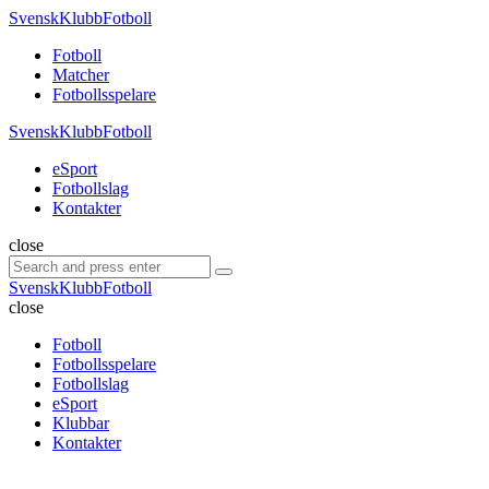
Menu
SvenskKlubbFotboll
Search
Menu
Fotboll
Matcher
Fotbollsspelare
SvenskKlubbFotboll
eSport
Fotbollslag
Kontakter
Search
close
Search
Search
for:
SvenskKlubbFotboll
close
Fotboll
Fotbollsspelare
Fotbollslag
eSport
Klubbar
Kontakter