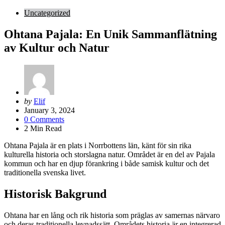
Uncategorized
Ohtana Pajala: En Unik Sammanflätning
av Kultur och Natur
Posted
by
Elif
by
January 3, 2024
0
Comments
2
Min Read
Ohtana Pajala är en plats i Norrbottens län, känt för sin rika
kulturella historia och storslagna natur. Området är en del av Pajala
kommun och har en djup förankring i både samisk kultur och det
traditionella svenska livet.
Historisk Bakgrund
Ohtana har en lång och rik historia som präglas av samernas närvaro
och deras traditionella levnadssätt. Områdets historia är en integrerad