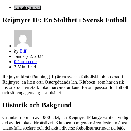
Uncategorized
Reijmyre IF: En Stolthet i Svensk Fotboll
Posted
by
Elif
by
January 2, 2024
0
Comments
2
Min Read
Reijmyre Idrottsförening (IF) är en svensk fotbollsklubb baserad i
Reijmyre, en liten ort i Östergötlands län. Klubben, som har en rik
historia och en stark lokal närvaro, är känd för sin passion för fotboll
och sitt engagemang i samhället.
Historik och Bakgrund
Grundad i början av 1900-talet, har Reijmyre IF länge varit en viktig
del av det lokala idrottslivet. Klubben har genom åren fostrat många
talangfulla spelare och deltagit i diverse fotbollsturneringar på både