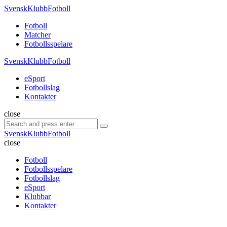
Menu
SvenskKlubbFotboll
Search
Menu
Fotboll
Matcher
Fotbollsspelare
SvenskKlubbFotboll
eSport
Fotbollslag
Kontakter
Search
close
Search
Search
for:
SvenskKlubbFotboll
close
Fotboll
Fotbollsspelare
Fotbollslag
eSport
Klubbar
Kontakter