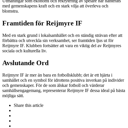
Utmaningar som ekonomi och rekrytering av spelare har hanterats
med gemenskapens kraft och en stark vilja att överleva och
blomstra.
Framtiden för Reijmyre IF
Med en stark grund i lokalsamhället och en ständig strävan efter att
förbättra och utveckla sin verksamhet, ser framtiden ljus ut för
Reijmyre IF. Klubben fortsätter att vara en viktig del av Reijmyres
sociala och kulturella liv.
Avslutande Ord
Reijmyre IF är mer än bara en fotbollsklubb; det är ett hjärta i
samhället och en symbol för idrottens positiva inverkan på individer
och gemenskaper. För de som älskar fotboll och värderar
samhällsengagemang, representerar Reijmyre IF dessa ideal på bästa
möjliga sätt.
Share
this article