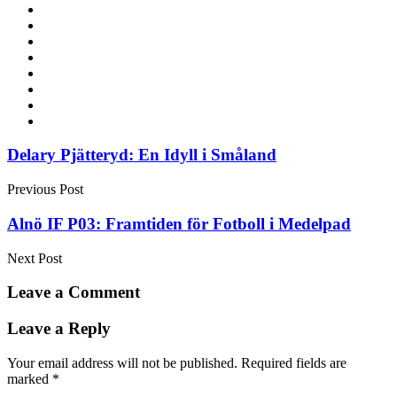
Post
Delary Pjätteryd: En Idyll i Småland
navigation
Previous Post
Alnö IF P03: Framtiden för Fotboll i Medelpad
Next Post
Leave a Comment
Leave a Reply
Your email address will not be published.
Required fields are
marked
*