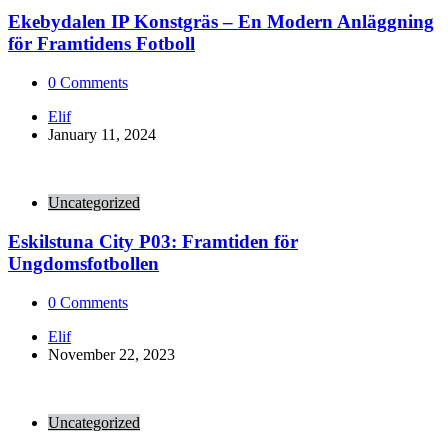
Ekebydalen IP Konstgräs – En Modern Anläggning
för Framtidens Fotboll
0
Comments
Posted
Elif
by
January 11, 2024
Uncategorized
Eskilstuna City P03: Framtiden för
Ungdomsfotbollen
0
Comments
Posted
Elif
by
November 22, 2023
Uncategorized