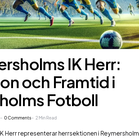
rsholms IK Herr:
ion och Framtid i
holms Fotboll
0
Comments
2
Min Read
 Herr representerar herrsektionen i Reymersholms