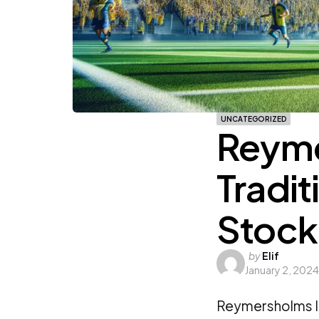
UNCATEGORIZED
Reyme
Tradit
Stock
Posted
by
Elif
January 2, 2024
by
Reymersholms IK