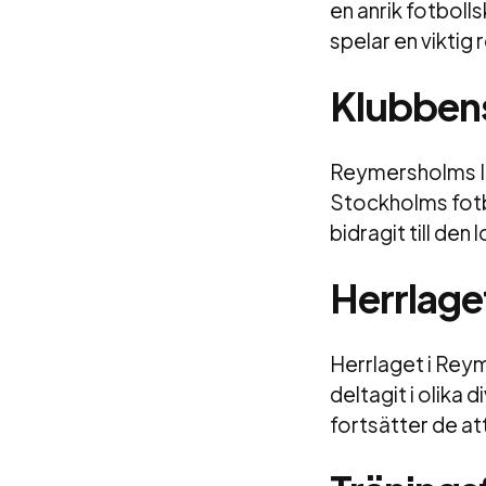
en anrik fotboll
spelar en viktig 
Klubbens
Reymersholms IK,
Stockholms fotbo
bidragit till den 
Herrlage
Herrlaget i Reym
deltagit i olika
fortsätter de at