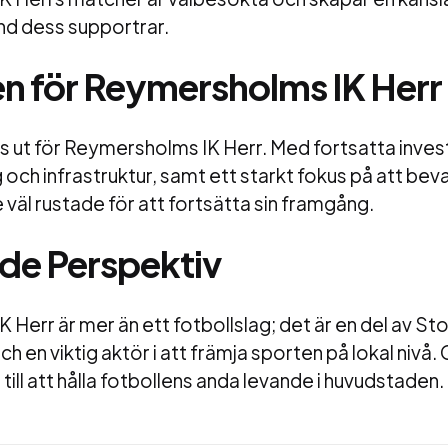
nd dess supportrar.
n för Reymersholms IK Herr
us ut för Reymersholms IK Herr. Med fortsatta invest
 och infrastruktur, samt ett starkt fokus på att bev
e väl rustade för att fortsätta sin framgång.
de Perspektiv
Herr är mer än ett fotbollslag; det är en del av S
ch en viktig aktör i att främja sporten på lokal nivå
till att hålla fotbollens anda levande i huvudstaden.