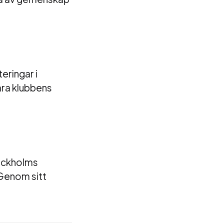
eringar i
ara klubbens
tockholms
. Genom sitt