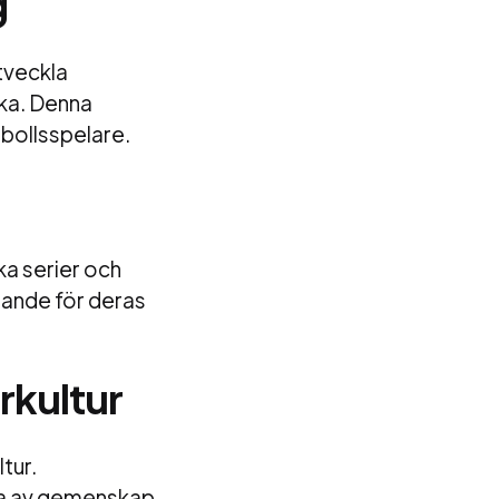
g
tveckla
rka. Denna
tbollsspelare.
ka serier och
rande för deras
kultur
tur.
la av gemenskap