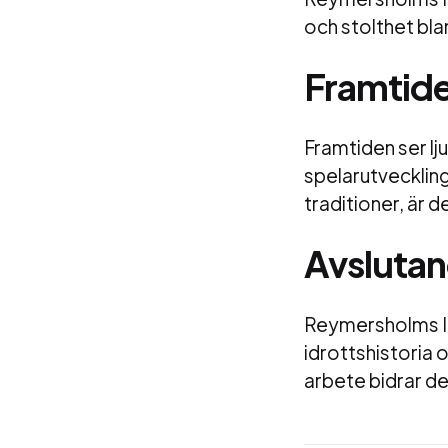
och stolthet bla
Framtide
Framtiden ser lj
spelarutveckling
traditioner, är d
Avslutan
Reymersholms IK 
idrottshistoria o
arbete bidrar de 