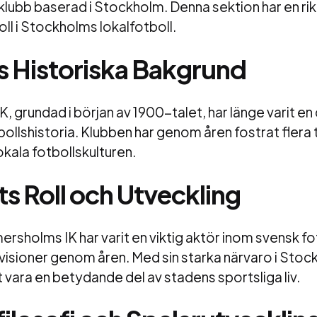
sklubb baserad i Stockholm. Denna sektion har en rik
roll i Stockholms lokalfotboll.
 Historiska Bakgrund
 grundad i början av 1900-talet, har länge varit en 
llshistoria. Klubben har genom åren fostrat flera 
lokala fotbollskulturen.
ts Roll och Utveckling
ersholms IK har varit en viktig aktör inom svensk fo
 divisioner genom åren. Med sin starka närvaro i Stoc
t vara en betydande del av stadens sportsliga liv.