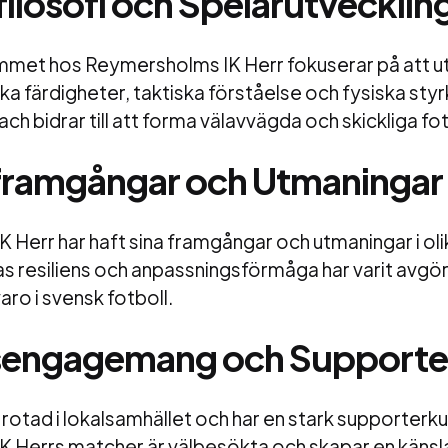
filosofi och Spelarutvecklin
met hos Reymersholms IK Herr fokuserar på att u
ka färdigheter, taktiska förståelse och fysiska sty
ach bidrar till att forma välavvägda och skickliga fo
framgångar och Utmaningar
Herr har haft sina framgångar och utmaningar i oli
as resiliens och anpassningsförmåga har varit avgö
ro i svensk fotboll.
sengagemang och Supporter
 rotad i lokalsamhället och har en stark supporterkul
 Herrs matcher är välbesökta och skapar en käns