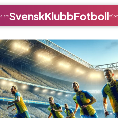
SvenskKlubbFotboll
elare
eSpo