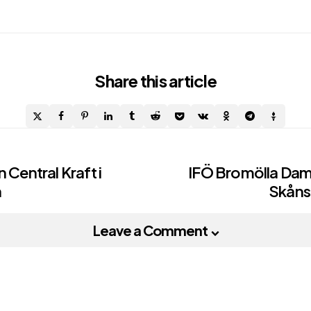
Share
this article
 Central Kraft i
IFÖ Bromölla Dam:
n
Skåns
on
Leave a Comment