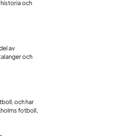
 historia och
del av
talanger och
tboll, och har
kholms fotboll,