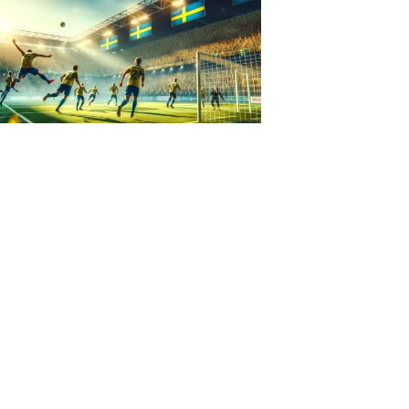
IZED
o Futsal Dam: En
älla inom Svensk Futsal
s
2024