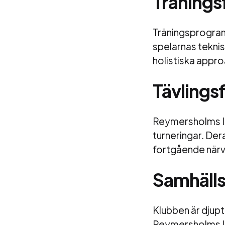
Tränings
Träningsprogram
spelarnas teknis
holistiska appro
Tävlings
Reymersholms IK 
turneringar. Der
fortgående närva
Samhäll
Klubben är djupt
Reymersholms IK