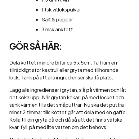
1 tsk vitlökspulver
Salt
& p
eppar
3 msk ankfett
GÖR SÅ HÄR:
Dela köttet i mindre bitar ca 5 x 5cm. Ta fram en
tillräckligt stor kastrull eller gryta med tillhörande
lock.
Tänk på att alla ingredienser ska få plats.
Lägg alla ingredienser i grytan, slå på värmen och låt
det koka upp. När grytan kokar; på med locket och
sänk värmen tills det småputtrar. Nu ska det puttra i
minst 2 timmar tills köttet går att dela med en gaffel.
Kolla till din gryta då och då så att det finns vätska
kvar, fyll på med lite vatten om det behövs.