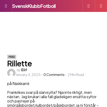
SvenskKlubbFotboll
Menu
S
FRED
Rillette
Posted
by
Elif
January 4, 2023
by
0
Comments
2
Min Read
på fläskkarré
Frankrikes svar på slarvsylta? Nja inte riktigt, men
nästan. Jag brukar i alla fall gladeligen ersätta syltor
och pastejer på
smörgåsbordet/julbordet/påskbordet, ja ni förstår –