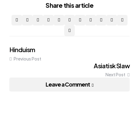
Share
this article
Post
Hinduism
Previous Post
navigation
Asiatisk Slaw
Next Post
Leave a Comment