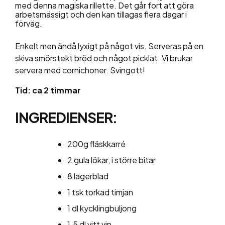
med denna magiska rillette. Det går fort att göra
arbetsmässigt och den kan tillagas flera dagar i
förväg.
Enkelt men ändå lyxigt på något vis. Serveras på en
skiva smörstekt bröd och något picklat. Vi brukar
servera med cornichoner. Svingott!
Tid: ca 2 timmar
INGREDIENSER:
200g fläskkarré
2 gula lökar, i större bitar
8 lagerblad
1 tsk torkad timjan
1 dl kycklingbuljong
1.5 dl vitt vin