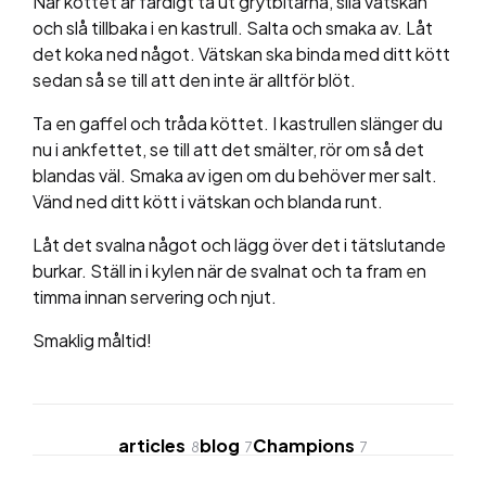
När köttet är färdigt ta ut grytbitarna, sila vätskan
och slå tillbaka i en kastrull. Salta och smaka av. Låt
det koka ned något. Vätskan ska binda med ditt kött
sedan så se till att den inte är alltför blöt.
Ta en gaffel och tråda köttet. I kastrullen slänger du
nu i ankfettet, se till att det smälter, rör om så det
blandas väl. Smaka av igen om du behöver mer salt.
Vänd ned ditt kött i vätskan och blanda runt.
Låt det svalna något och lägg över det i tätslutande
burkar. Ställ in i kylen när de svalnat och ta fram en
timma innan servering och njut.
Smaklig måltid!
articles
blog
Champions
8
7
7