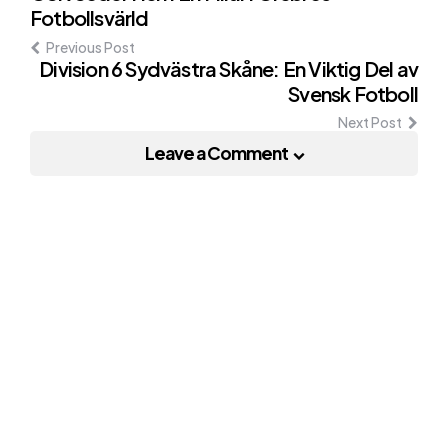
Fotbollsvärld
navigation
Previous Post
Division 6 Sydvästra Skåne: En Viktig Del av
Svensk Fotboll
Next Post
Leave a Comment