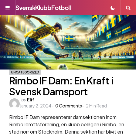
SvenskKlubbFotboll
Menu
S
UNCATEGORIZED
Rimbo IF Dam: En Kraft i
Svensk Damsport
Posted
by
Elif
January 2, 2024
by
0
Comments
2
Min Read
Rimbo IF Dam representerar damsektionen inom
Rimbo Idrottsförening, en klubb belägen i Rimbo, en
stad norr om Stockholm. Denna sektion har blivit en