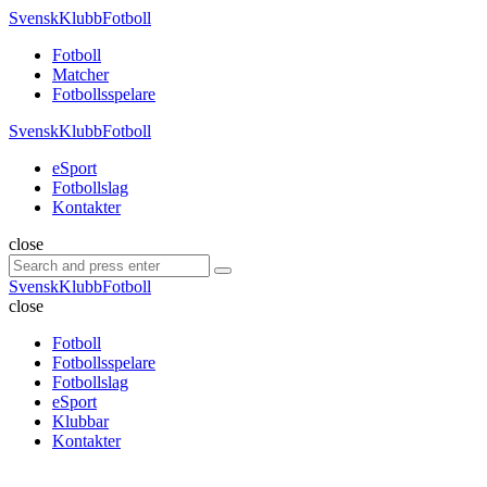
Menu
SvenskKlubbFotboll
Search
Menu
Fotboll
Matcher
Fotbollsspelare
SvenskKlubbFotboll
eSport
Fotbollslag
Kontakter
Search
close
Search
Search
for:
SvenskKlubbFotboll
close
Fotboll
Fotbollsspelare
Fotbollslag
eSport
Klubbar
Kontakter