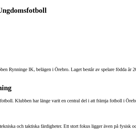
Ungdomsfotboll
n Rynninge IK, belägen i Örebro. Laget består av spelare födda år 200
ning
tboll. Klubben har länge varit en central del i att främja fotboll i Öreb
niska och taktiska färdigheter. Ett stort fokus ligger även på fysisk o