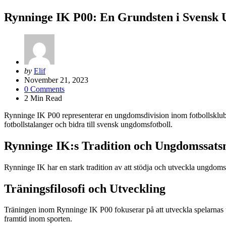
Rynninge IK P00: En Grundsten i Svensk 
Posted
by
Elif
by
November 21, 2023
0
Comments
2
Min Read
Rynninge IK P00 representerar en ungdomsdivision inom fotbollsklubbe
fotbollstalanger och bidra till svensk ungdomsfotboll.
Rynninge IK:s Tradition och Ungdomssats
Rynninge IK har en stark tradition av att stödja och utveckla ungdomsfo
Träningsfilosofi och Utveckling
Träningen inom Rynninge IK P00 fokuserar på att utveckla spelarnas tek
framtid inom sporten.