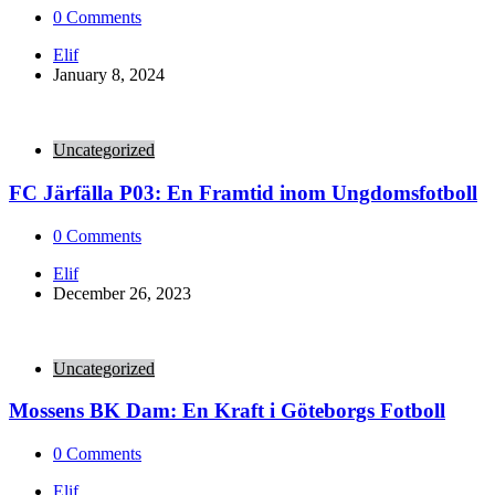
0
Comments
Posted
Elif
by
January 8, 2024
Uncategorized
FC Järfälla P03: En Framtid inom Ungdomsfotboll
0
Comments
Posted
Elif
by
December 26, 2023
Uncategorized
Mossens BK Dam: En Kraft i Göteborgs Fotboll
0
Comments
Posted
Elif