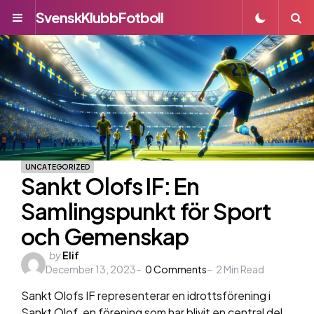
SvenskKlubbFotboll
Menu
S
UNCATEGORIZED
Sankt Olofs IF: En
Samlingspunkt för Sport
och Gemenskap
Posted
by
Elif
December 13, 2023
by
0
Comments
2
Min Read
Sankt Olofs IF representerar en idrottsförening i
Sankt Olof, en förening som har blivit en central del