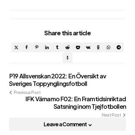
Share
this article
Post
P19 Allsvenskan 2022: En Översikt av
Sveriges Toppynglingsfotboll
navigation
Previous Post
IFK Värnamo F02: En Framtidsinriktad
Satsning inom Tjejfotbollen
Next Post
Leave a Comment