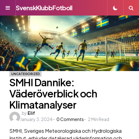
SvenskKlubbFotboll
Menu
S
UNCATEGORIZED
SMHI Dannike:
Väderöverblick och
Klimatanalyser
Posted
by
Elif
January 3, 2024
by
0
Comments
2
Min Read
SMHI, Sveriges Meteorologiska och Hydrologiska
Institut, erbjuder detaljerad väderinformation och