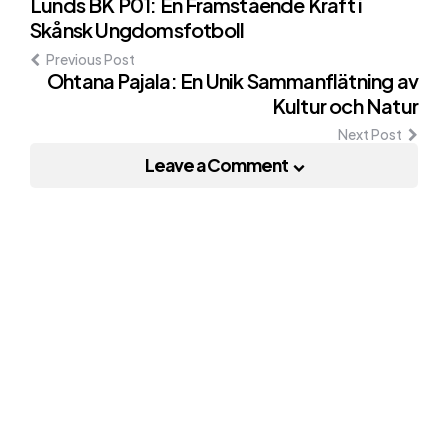
Post
Lunds BK P01: En Framstående Kraft i
Skånsk Ungdomsfotboll
navigation
Previous Post
Ohtana Pajala: En Unik Sammanflätning av
Kultur och Natur
Next Post
Leave a Comment