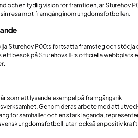
nd och en tydlig vision för framtiden, är Sturehov P
ta sin resa mot framgång inom ungdomsfotbollen.
jande
följa Sturehov P00:s fortsatta framsteg och stödja 
t besök på Sturehovs IF:s officiella webbplats ell
r.
år som ett lysande exempel på framgångsrik
sverksamhet. Genom deras arbete med att utveckl
g för samhället och en stark laganda, representer
vensk ungdomsfotboll, utan också en positiv kraft i