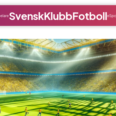
SvenskKlubbFotboll
elare
eSpo