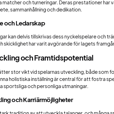
a matcher och turneringar. Deras prestationer har va
bete, sammanhållning och dedikation.
e och Ledarskap
r kan delvis tillskrivas dess nyckelspelare och trä
skicklighet har varit avgörande för lagets framgå
ckling och Framtidspotential
ter stor vikt vid spelarnas utveckling, både som f
nna holistiska inställning är central för att fostra s
a sportsliga och personliga utmaningar.
ing och Karriärmöjligheter
tark tradition av att utveckla talanger, och många s