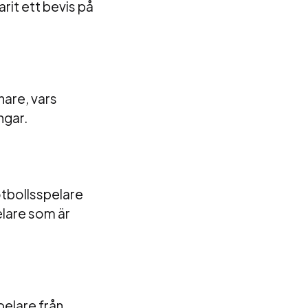
rit ett bevis på
nare, vars
ngar.
otbollsspelare
pelare som är
pelare från