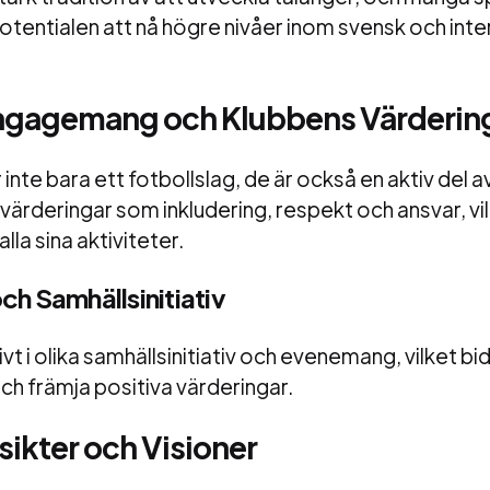
tentialen att nå högre nivåer inom svensk och inte
ngagemang och Klubbens Värderin
nte bara ett fotbollslag, de är också en aktiv del av
värderingar som inkludering, respekt och ansvar, vi
lla sina aktiviteter.
h Samhällsinitiativ
vt i olika samhällsinitiativ och evenemang, vilket bidr
ch främja positiva värderingar.
ikter och Visioner