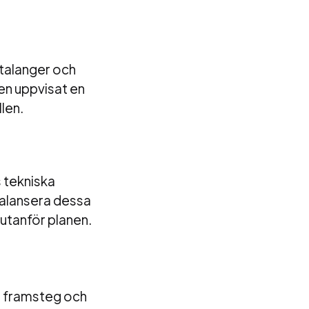
a talanger och
en uppvisat en
len.
s tekniska
balansera dessa
utanför planen.
e framsteg och