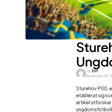
Sture
Ungdo
Posted
by
Elif
November 18, 
by
Sturehov P00, e
etablerat sig s
artikel utforska
ungdomsfotboll