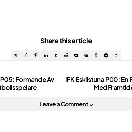
Share
this article
n P05: Formande Av
IFK Eskilstuna P00: En 
tbollsspelare
Med Framtide
on
Leave a Comment