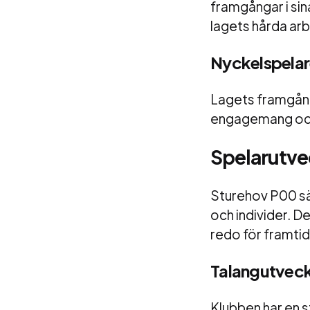
framgångar i sin
lagets hårda ar
Nyckelspelar
Lagets framgånga
engagemang och 
Spelarutve
Sturehov P00 sät
och individer. De
redo för framtid
Talangutveckl
Klubben har en s