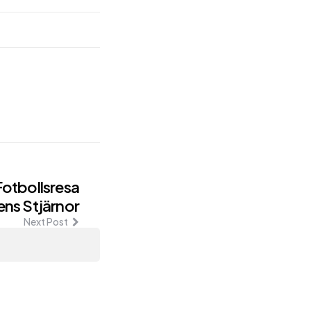
Fotbollsresa
ns Stjärnor
Next Post