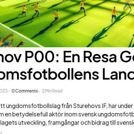
hov P00: En Resa 
msfotbollens Lan
2023
0
Comments
2
Min Read
tt ungdomsfotbollslag från Sturehovs IF, har under
om en betydelsefull aktör inom svensk ungdomsfotb
r lagets utveckling, framgångar och bidrag till svens
.