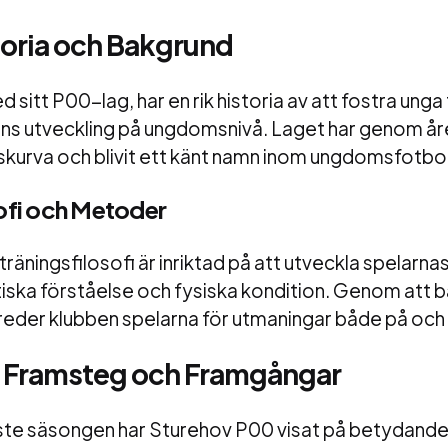
toria och Bakgrund
 sitt P00-lag, har en rik historia av att fostra ung
llens utveckling på ungdomsnivå. Laget har genom år
skurva och blivit ett känt namn inom ungdomsfotbol
ofi och Metoder
räningsfilosofi är inriktad på att utveckla spelarna
tiska förståelse och fysiska kondition. Genom att 
reder klubben spelarna för utmaningar både på och 
 Framsteg och Framgångar
te säsongen har Sturehov P00 visat på betydand