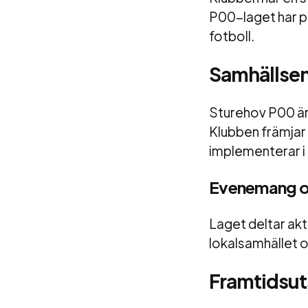
P00-laget har po
fotboll.
Samhällse
Sturehov P00 är i
Klubben främjar 
implementerar i a
Evenemang oc
Laget deltar akti
lokalsamhället o
Framtidsuts