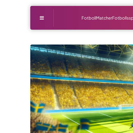
Menu
Fotboll
Matcher
Fotbollssp