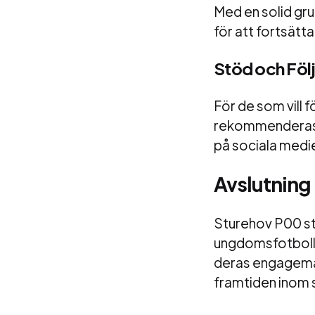
Med en solid gru
för att fortsät
Stöd och Föl
För de som vill 
rekommenderas et
på sociala medie
Avslutning
Sturehov P00 st
ungdomsfotboll
deras engageman
framtiden inom s