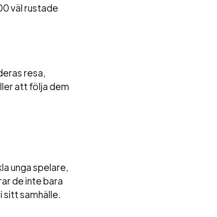
00 väl rustade
deras resa,
er att följa dem
a unga spelare,
ar de inte bara
 sitt samhälle.