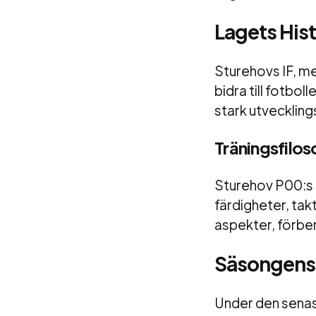
Lagets His
Sturehovs IF, med
bidra till fotbo
stark utveckling
Träningsfilos
Sturehov P00:s t
färdigheter, tak
aspekter, förbe
Säsongens
Under den senas