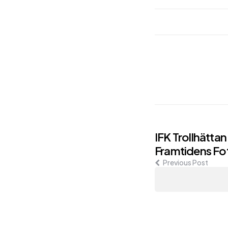
Post
IFK Trollhätta
Framtidens Fo
navigati
Previous Post