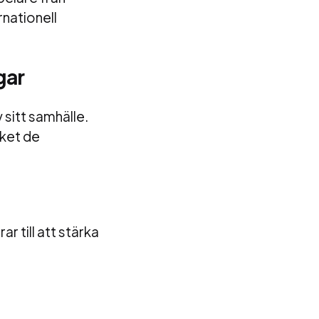
rnationell
gar
 sitt samhälle.
lket de
ar till att stärka