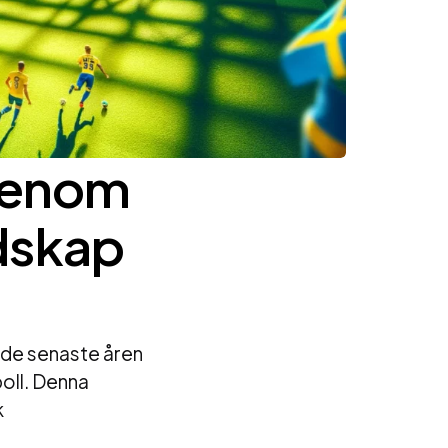
Genom
dskap
 de senaste åren
oll. Denna
k