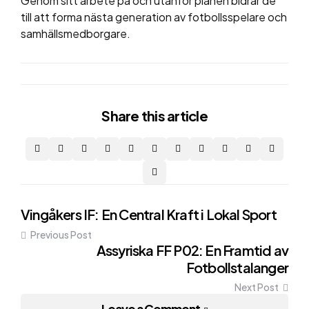
Genom sitt arbete på och utanför planen bidrar de
till att forma nästa generation av fotbollsspelare och
samhällsmedborgare.
Share
this article
Post
Vingåkers IF: En Central Kraft i Lokal Sport
Previous Post
navigation
Assyriska FF P02: En Framtid av
Fotbollstalanger
Next Post