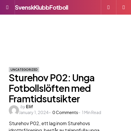
SvenskKlubbFotboll
Menu
S
UNCATEGORIZED
Sturehov P02: Unga
Fotbollslöften med
Framtidsutsikter
Posted
by
Elif
January 1, 2024
by
0
Comments
1
Min Read
Sturehov P02, ett lag inom Sturehovs
idrottsförening, består av talangfulla unga