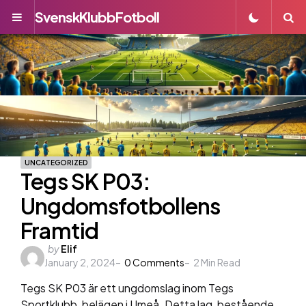
SvenskKlubbFotboll
Menu
S
UNCATEGORIZED
Tegs SK P03:
Ungdomsfotbollens
Framtid
Posted
by
Elif
January 2, 2024
by
0
Comments
2
Min Read
Tegs SK P03 är ett ungdomslag inom Tegs
Sportklubb, belägen i Umeå. Detta lag, bestående