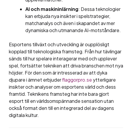
AI och maskininlärning
: Dessa teknologier
kan erbjuda nya insikter i spelstrategier,
matchanalys och även i skapandet av mer
dynamiska och utmanande AI-motståndare.
Esportens tillväxt och utveckling är oupplösligt
kopplad till teknologiska framsteg. Från hur tävlingar
sänds till hur spelare interagerar med och upplever
spel, fortsätter tekniken att driva branschen mot nya
höjder. För den som är intresserad av att dyka
djupare i ämnet erbjuder
flaggorpro.se
ytterligare
insikter och analyser om esportens värld och dess
framtid. Teknikens framsteg har inte bara gjort
esport till en världsomspännande sensation utan
också format den till en integrerad del av dagens
digitala kultur.