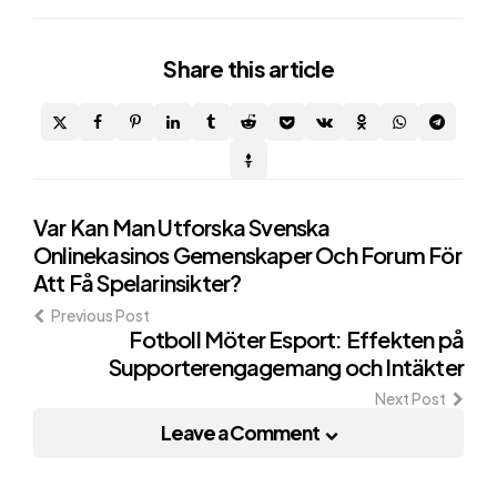
Share
this article
Post
Var Kan Man Utforska Svenska
Onlinekasinos Gemenskaper Och Forum För
navigation
Att Få Spelarinsikter?
Previous Post
Fotboll Möter Esport: Effekten på
Supporterengagemang och Intäkter
Next Post
Leave a Comment