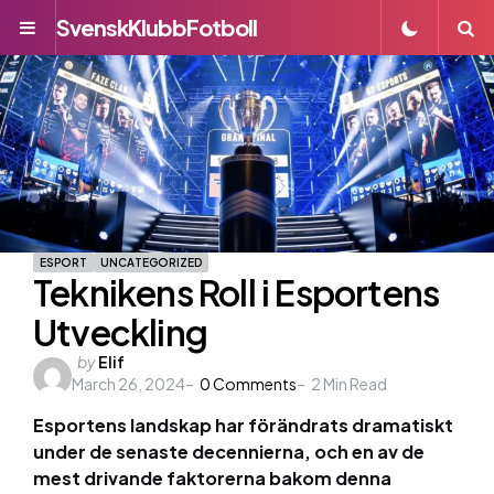
SvenskKlubbFotboll
Menu
S
ESPORT
UNCATEGORIZED
Teknikens Roll i Esportens
Utveckling
Posted
by
Elif
March 26, 2024
by
0
Comments
2
Min Read
Esportens landskap har förändrats dramatiskt
under de senaste decennierna, och en av de
mest drivande faktorerna bakom denna