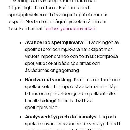
Teknologiska framsteg har inte bara ökat
tillgängligheten utan också förbättrat
spelupplevelsen och tävlingsintegriteten inom
esport. Nedan följer några nyckelområden där
tekniken har haft
en betydande inverkan
:
Avancerad spelmjukvara
: Utvecklingen av
spelmotorer och mjukvara har skapat mer
visuellt imponerande och tekniskt komplexa
spel, vilket ökar både spelarnas och
åskådarnas engagemang.
Hårdvaruutveckling
: Kraftfulla datorer och
spelkonsoler, högupplösta skärmar med låg
latens och specialdesignade spelkontroller
har alla bidragit till en förbättrad
spelupplevelse.
Analysverktyg och dataanalys
: Lag och
spelare använder avancerade verktyg för att