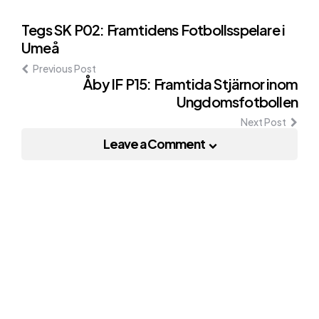
Post
Tegs SK P02: Framtidens Fotbollsspelare i
Umeå
navigation
Previous Post
Åby IF P15: Framtida Stjärnor inom
Ungdomsfotbollen
Next Post
Leave a Comment