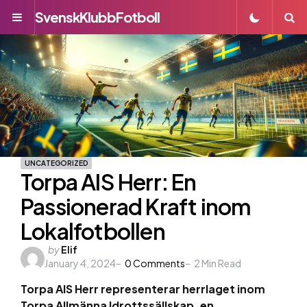
SvenskKlubbFotboll
Menu
S
UNCATEGORIZED
Torpa AIS Herr: En
Passionerad Kraft inom
Lokalfotbollen
Posted
by
Elif
January 4, 2024
by
0
Comments
2
Min Read
Torpa AIS Herr representerar herrlaget inom
Torpa Allmänna Idrottssällskap, en