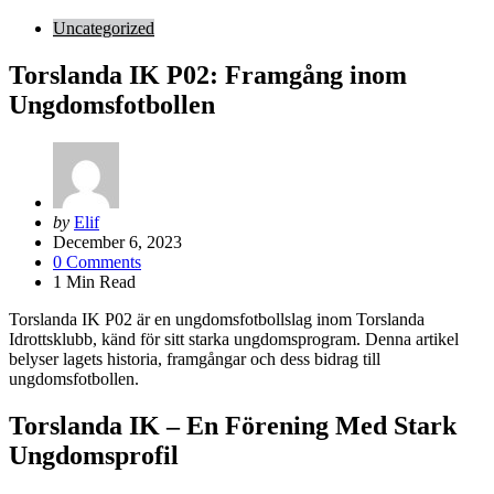
Uncategorized
Torslanda IK P02: Framgång inom
Ungdomsfotbollen
Posted
by
Elif
by
December 6, 2023
0
Comments
1
Min Read
Torslanda IK P02 är en ungdomsfotbollslag inom Torslanda
Idrottsklubb, känd för sitt starka ungdomsprogram. Denna artikel
belyser lagets historia, framgångar och dess bidrag till
ungdomsfotbollen.
Torslanda IK – En Förening Med Stark
Ungdomsprofil