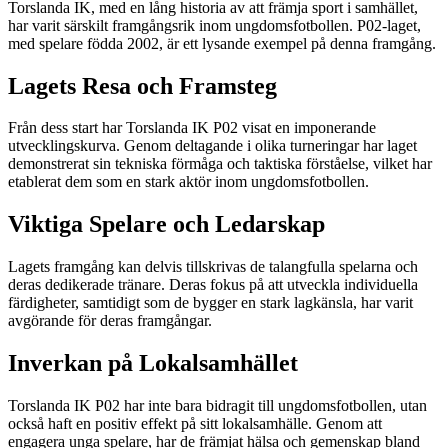
Torslanda IK, med en lång historia av att främja sport i samhället,
har varit särskilt framgångsrik inom ungdomsfotbollen. P02-laget,
med spelare födda 2002, är ett lysande exempel på denna framgång.
Lagets Resa och Framsteg
Från dess start har Torslanda IK P02 visat en imponerande
utvecklingskurva. Genom deltagande i olika turneringar har laget
demonstrerat sin tekniska förmåga och taktiska förståelse, vilket har
etablerat dem som en stark aktör inom ungdomsfotbollen.
Viktiga Spelare och Ledarskap
Lagets framgång kan delvis tillskrivas de talangfulla spelarna och
deras dedikerade tränare. Deras fokus på att utveckla individuella
färdigheter, samtidigt som de bygger en stark lagkänsla, har varit
avgörande för deras framgångar.
Inverkan på Lokalsamhället
Torslanda IK P02 har inte bara bidragit till ungdomsfotbollen, utan
också haft en positiv effekt på sitt lokalsamhälle. Genom att
engagera unga spelare, har de främjat hälsa och gemenskap bland