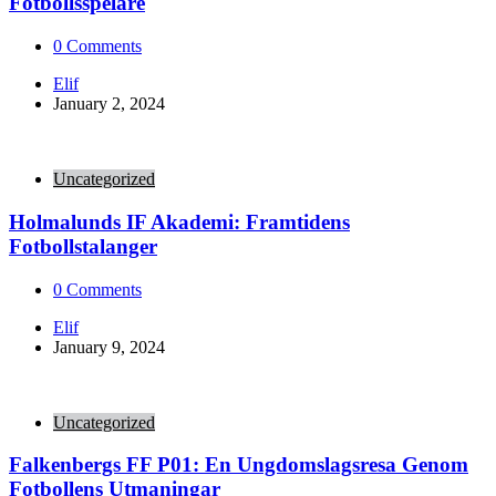
Fotbollsspelare
0
Comments
Posted
Elif
by
January 2, 2024
Uncategorized
Holmalunds IF Akademi: Framtidens
Fotbollstalanger
0
Comments
Posted
Elif
by
January 9, 2024
Uncategorized
Falkenbergs FF P01: En Ungdomslagsresa Genom
Fotbollens Utmaningar