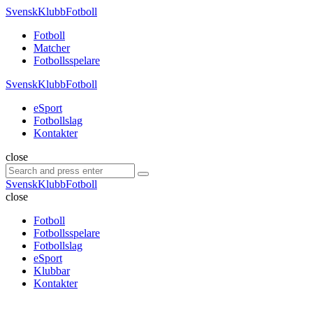
Menu
SvenskKlubbFotboll
Search
Menu
Fotboll
Matcher
Fotbollsspelare
SvenskKlubbFotboll
eSport
Fotbollslag
Kontakter
Search
close
Search
Search
for:
SvenskKlubbFotboll
close
Fotboll
Fotbollsspelare
Fotbollslag
eSport
Klubbar
Kontakter