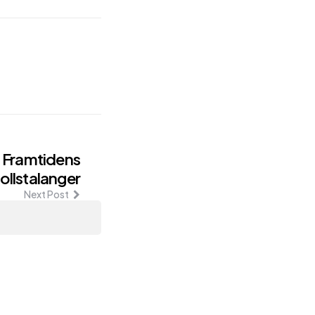
: Framtidens
ollstalanger
Next Post