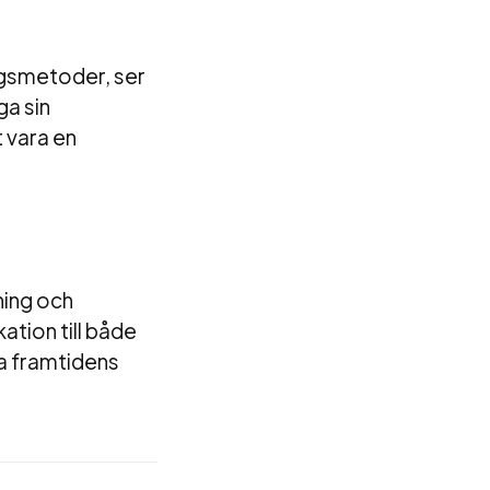
ingsmetoder, ser
ga sin
t vara en
ning och
ation till både
ma framtidens