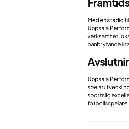
Framtids
Med en stadig ti
Uppsala Performa
verksamhet, öka 
banbrytande kra
Avslutni
Uppsala Perform
spelarutveckling
sportslig excell
fotbollsspelare.