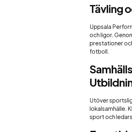
Tävling 
Uppsala Performa
och ligor. Genom
prestationer och
fotboll.
Samhäll
Utbildn
Utöver sportslig
lokalsamhälle. 
sport och ledarsk