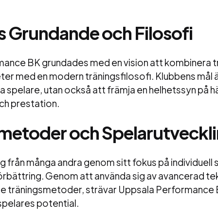
 Grundande och Filosofi
ance BK grundades med en vision att kombinera tr
ter med en modern träningsfilosofi. Klubbens mål är
ga spelare, utan också att främja en helhetssyn på h
ch prestation.
metoder och Spelarutveckl
sig från många andra genom sitt fokus på individuell
rbättring. Genom att använda sig av avancerad te
 träningsmetoder, strävar Uppsala Performance B
pelares potential.