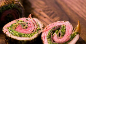
te
s
2023