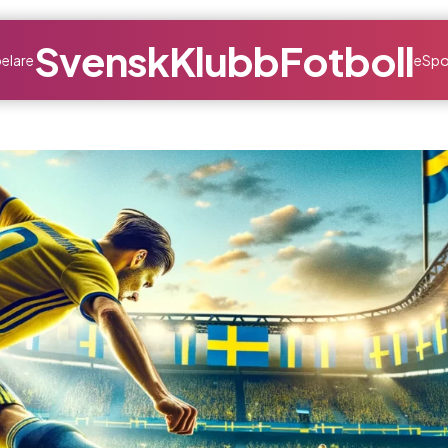
SvenskKlubbFotboll
elare
eSpo