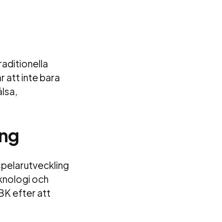
aditionella
 att inte bara
älsa,
ing
 spelarutveckling
knologi och
K efter att