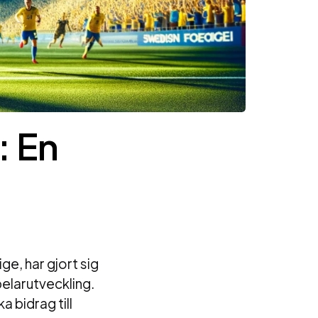
: En
e, har gjort sig
pelarutveckling.
 bidrag till