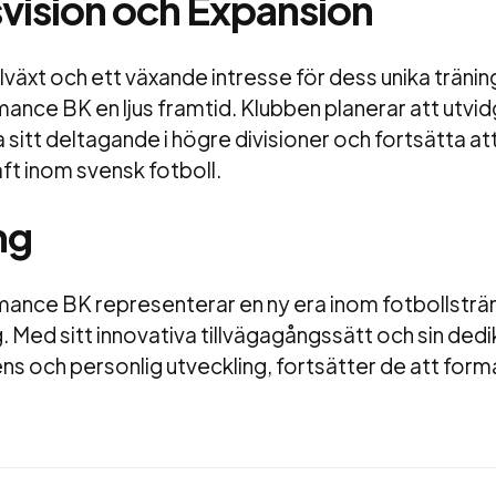
vision och Expansion
llväxt och ett växande intresse för dess unika trän
nce BK en ljus framtid. Klubben planerar att utvid
sitt deltagande i högre divisioner och fortsätta at
ft inom svensk fotboll.
ng
ance BK representerar en ny era inom fotbollsträ
. Med sitt innovativa tillvägagångssätt och sin dedik
ens och personlig utveckling, fortsätter de att for