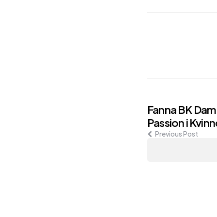
Post
Fanna BK Dam
Passion i Kvin
navigati
Previous Post