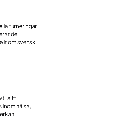
lla turneringar
onerande
te inom svensk
 i sitt
 inom hälsa,
verkan.