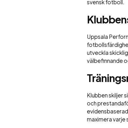
svensk fotboll.
Klubbens
Uppsala Perform
fotbollsfärdighe
utveckla skickli
välbefinnande o
Tränings
Klubben skiljer 
och prestandafö
evidensbaserade
maximera varje s