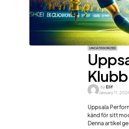
UNCATEGORIZED
Uppsa
Klubb
Posted
by
Elif
January 11, 202
by
Uppsala Performa
känd för sitt mo
Denna artikel ge