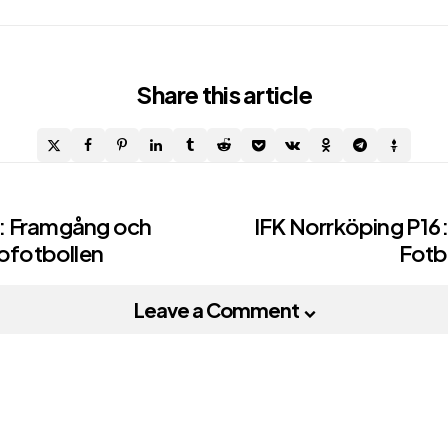
Share
this article
: Framgång och
IFK Norrköping P16
nofotbollen
Fotb
on
Leave a Comment