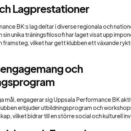
och Lagprestationer
nce BK:s lag deltar i diverse regionala och natione
 sin unika träningsfilosofi har laget visat upp imp
 framsteg, vilket har gett klubben ett växande ryk
sengagemang och
ingsprogram
a mål, engagerar sig Uppsala Performance BK aktivt
Klubben erbjuder utbildningsprogram och workshops
ap, vilket bidrar till en större social och kulturell in