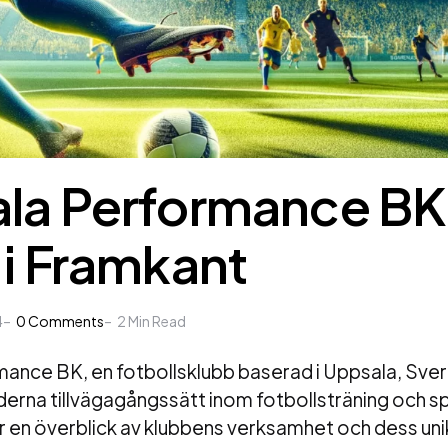
la Performance BK
 i Framkant
4
0
Comments
2
Min Read
nce BK, en fotbollsklubb baserad i Uppsala, Sverig
derna tillvägagångssätt inom fotbollsträning och s
r en överblick av klubbens verksamhet och dess unika