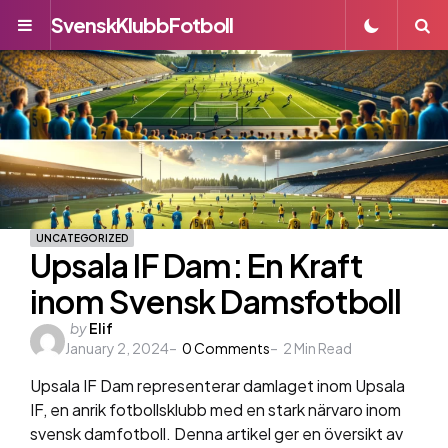
SvenskKlubbFotboll
Menu
S
UNCATEGORIZED
Upsala IF Dam: En Kraft
inom Svensk Damsfotboll
Posted
by
Elif
January 2, 2024
by
0
Comments
2
Min Read
Upsala IF Dam representerar damlaget inom Upsala
IF, en anrik fotbollsklubb med en stark närvaro inom
svensk damfotboll. Denna artikel ger en översikt av