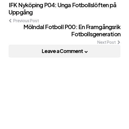
Post
IFK Nyköping P04: Unga Fotbollslöften på
Uppgång
navigation
Previous Post
Mölndal Fotboll P00: En Framgångsrik
Fotbollsgeneration
Next Post
Leave a Comment