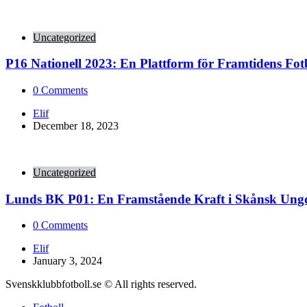
Uncategorized
P16 Nationell 2023: En Plattform för Framtidens Fot
0
Comments
Posted
Elif
by
December 18, 2023
Uncategorized
Lunds BK P01: En Framstående Kraft i Skånsk Ung
0
Comments
Posted
Elif
by
January 3, 2024
Svenskklubbfotboll.se © All rights reserved.