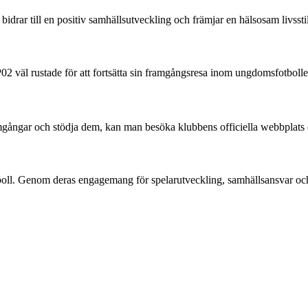
bidrar till en positiv samhällsutveckling och främjar en hälsosam livsstil
2 väl rustade för att fortsätta sin framgångsresa inom ungdomsfotbolle
amgångar och stödja dem, kan man besöka klubbens officiella webbplats e
l. Genom deras engagemang för spelarutveckling, samhällsansvar och sta