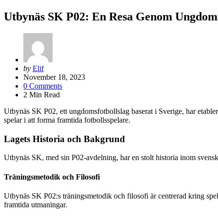
Utbynäs SK P02: En Resa Genom Ungdoms
Posted
by
Elif
by
November 18, 2023
0
Comments
2
Min Read
Utbynäs SK P02, ett ungdomsfotbollslag baserat i Sverige, har etabler
spelar i att forma framtida fotbollsspelare.
Lagets Historia och Bakgrund
Utbynäs SK, med sin P02-avdelning, har en stolt historia inom svensk
Träningsmetodik och Filosofi
Utbynäs SK P02:s träningsmetodik och filosofi är centrerad kring spelar
framtida utmaningar.