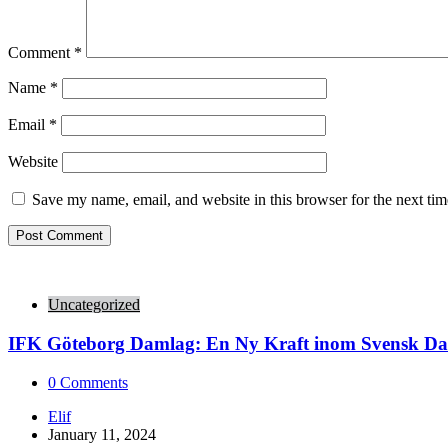
Comment
*
Name
*
Email
*
Website
Save my name, email, and website in this browser for the next ti
Uncategorized
IFK Göteborg Damlag: En Ny Kraft inom Svensk Da
0
Comments
Posted
Elif
by
January 11, 2024