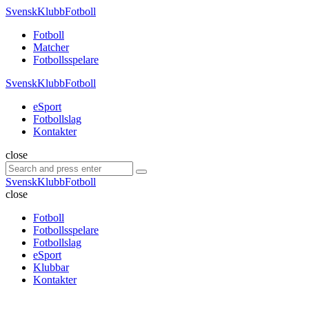
Menu
SvenskKlubbFotboll
Search
Menu
Fotboll
Matcher
Fotbollsspelare
SvenskKlubbFotboll
eSport
Fotbollslag
Kontakter
Search
close
Search
Search
for:
SvenskKlubbFotboll
close
Fotboll
Fotbollsspelare
Fotbollslag
eSport
Klubbar
Kontakter