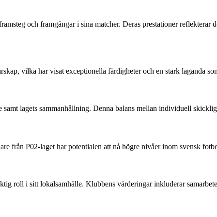
msteg och framgångar i sina matcher. Deras prestationer reflekterar de
rskap, vilka har visat exceptionella färdigheter och en stark laganda so
e samt lagets sammanhållning. Denna balans mellan individuell skicklig
re från P02-laget har potentialen att nå högre nivåer inom svensk fotbo
ktig roll i sitt lokalsamhälle. Klubbens värderingar inkluderar samarbete