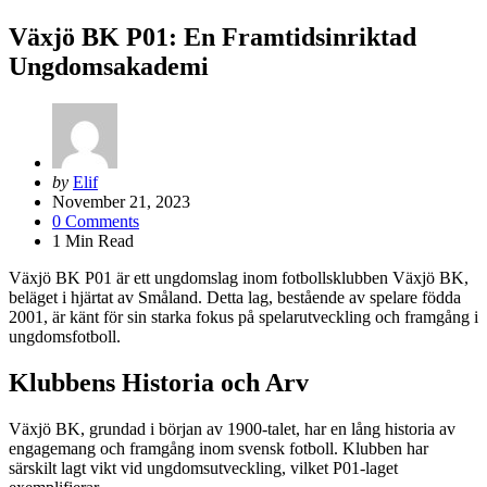
Växjö BK P01: En Framtidsinriktad
Ungdomsakademi
Posted
by
Elif
by
November 21, 2023
0
Comments
1
Min Read
Växjö BK P01 är ett ungdomslag inom fotbollsklubben Växjö BK,
beläget i hjärtat av Småland. Detta lag, bestående av spelare födda
2001, är känt för sin starka fokus på spelarutveckling och framgång i
ungdomsfotboll.
Klubbens Historia och Arv
Växjö BK, grundad i början av 1900-talet, har en lång historia av
engagemang och framgång inom svensk fotboll. Klubben har
särskilt lagt vikt vid ungdomsutveckling, vilket P01-laget