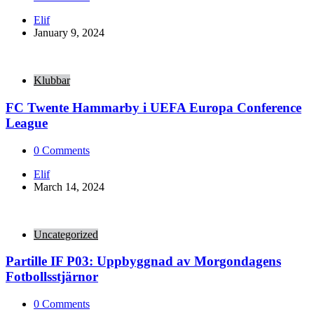
Posted
Elif
by
January 9, 2024
Klubbar
FC Twente Hammarby i UEFA Europa Conference
League
0
Comments
Posted
Elif
by
March 14, 2024
Uncategorized
Partille IF P03: Uppbyggnad av Morgondagens
Fotbollsstjärnor
0
Comments