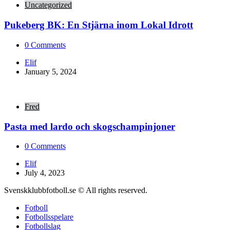
Uncategorized
Pukeberg BK: En Stjärna inom Lokal Idrott
0
Comments
Posted
Elif
by
January 5, 2024
Fred
Pasta med lardo och skogschampinjoner
0
Comments
Posted
Elif
by
July 4, 2023
Svenskklubbfotboll.se © All rights reserved.
Fotboll
Fotbollsspelare
Fotbollslag