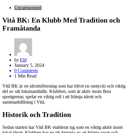
Uncategorized
Vitå BK: En Klubb Med Tradition och
Framåtanda
Posted
by
Elif
by
January 5, 2024
0
Comments
1
Min Read
Vitå BK är en idrottsförening som har blivit en omtyckt och viktig
del av sitt lokalsamhälle. Klubben, som är aktiv inom flera
sportgrenar, spelar en viktig roll i att främja idrott och
sammanhållning i Vitå.
Historik och Tradition
Sedan starten har Vitå BK etablerat sig som en viktig aktör inom
lokal idrott. Klubben har en rik historia av att främja sport och