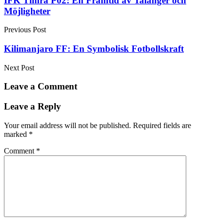
Post
IFK Timrå P02: En Framtid av Talanger och
Möjligheter
navigation
Previous Post
Kilimanjaro FF: En Symbolisk Fotbollskraft
Next Post
Leave a Comment
Leave a Reply
Your email address will not be published.
Required fields are
marked
*
Comment
*