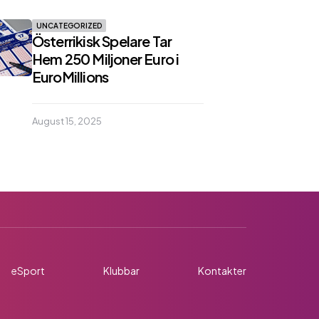
UNCATEGORIZED
Österrikisk Spelare Tar
Hem 250 Miljoner Euro i
EuroMillions
August 15, 2025
eSport
Klubbar
Kontakter