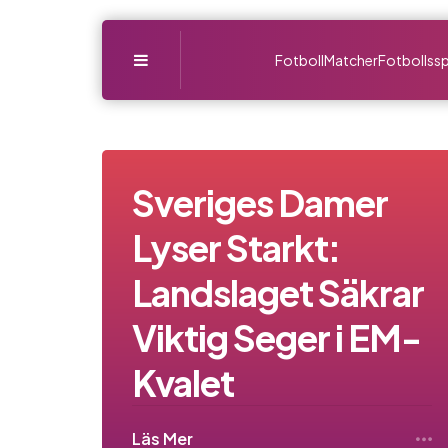
Menu
Fotboll
Matcher
Fotbollssp
Sveriges Damer
Lyser Starkt:
Landslaget Säkrar
Viktig Seger i EM-
Kvalet
Läs Mer