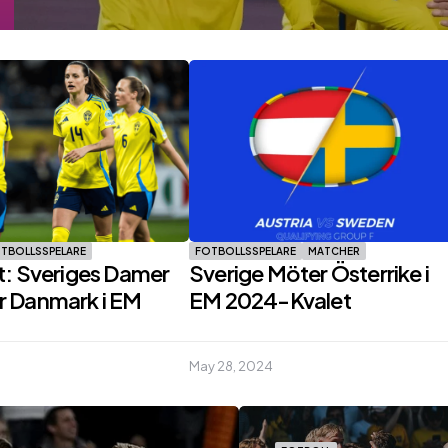
TBOLLSSPELARE
FOTBOLLSSPELARE
MATCHER
t: Sveriges Damer
Sverige Möter Österrike i
r Danmark i EM
EM 2024-Kvalet
May 28, 2024