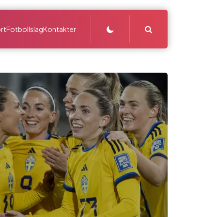
Search
rt
Fotbollslag
Kontakter