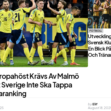
FOTBOLL
Utvecklin
Svensk Kl
En Blick 
Och Träna
ropahöst Krävs Av Malmö
t Sverige Inte Ska Tappa
aranking
Posted
by
Elif
025
August 18, 202
by