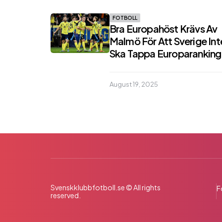
FOTBOLL
Bra Europahöst Krävs Av
Malmö För Att Sverige Int
Ska Tappa Europaranking
August 19, 2025
Svenskklubbfotboll.se © All rights
F
reserved.