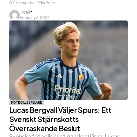
0
Comments
1
Min Read
Posted
by
Elif
by
February 6, 2024
FOTBOLLSSPELARE
Lucas Bergvall Väljer Spurs: Ett
Svenskt Stjärnskotts
Överraskande Beslut
Svenska fotbollens stigande stjärna, Lucas