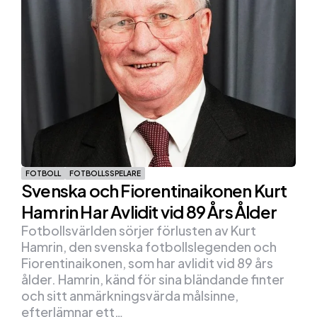
FOTBOLL
FOTBOLLSSPELARE
Svenska och Fiorentinaikonen Kurt
Hamrin Har Avlidit vid 89 Års Ålder
Fotbollsvärlden sörjer förlusten av Kurt
Hamrin, den svenska fotbollslegenden och
Fiorentinaikonen, som har avlidit vid 89 års
ålder. Hamrin, känd för sina bländande finter
och sitt anmärkningsvärda målsinne,
efterlämnar ett…