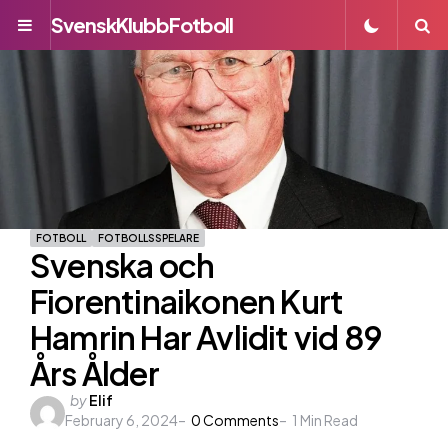
SvenskKlubbFotboll
Menu
S
FOTBOLL
FOTBOLLSSPELARE
Svenska och
Fiorentinaikonen Kurt
Hamrin Har Avlidit vid 89
Års Ålder
Posted
by
Elif
February 6, 2024
by
0
Comments
1
Min Read