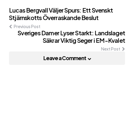
Post
Lucas Bergvall Väljer Spurs: Ett Svenskt
Stjärnskotts Överraskande Beslut
navigation
Previous Post
Sveriges Damer Lyser Starkt: Landslaget
Säkrar Viktig Seger i EM-Kvalet
Next Post
Leave a Comment