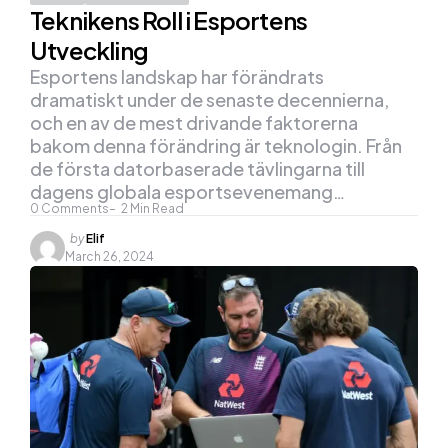
Teknikens Roll i Esportens
Utveckling
Esportens landskap har förändrats
dramatiskt under de senaste decennierna,
och en av de mest drivande faktorerna
bakom denna förändring är teknologin. Från
de första datorbaserade tävlingarna till
dagens globala esportsevenemang…
0
Comments
2
Min Read
Posted
by
Elif
by
March 26, 2024