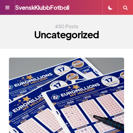
SvenskKlubbFotboll
Menu
S
450 Posts
Uncategorized