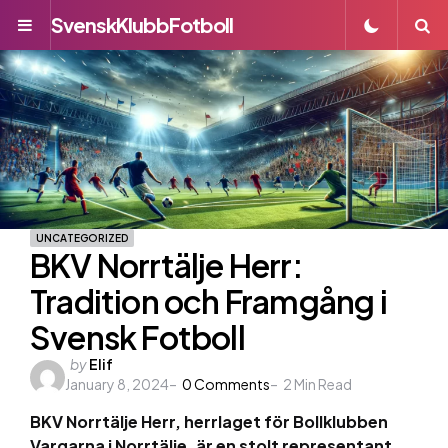
SvenskKlubbFotboll
Menu
S
UNCATEGORIZED
BKV Norrtälje Herr:
Tradition och Framgång i
Svensk Fotboll
Posted
by
Elif
January 8, 2024
by
0
Comments
2
Min Read
BKV Norrtälje Herr, herrlaget för Bollklubben
Vargarna i Norrtälje, är en stolt representant