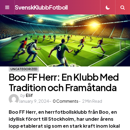
SvenskKlubbFotboll
Menu
S
UNCATEGORIZED
Boo FF Herr: En Klubb Med
Tradition och Framåtanda
Posted
by
Elif
January 9, 2024
by
0
Comments
2
Min Read
Boo FF Herr, en herrfotbollsklubb från Boo, en
idyllisk förort till Stockholm, har under årens
lopp etablerat sig som en stark kraft inom lokal