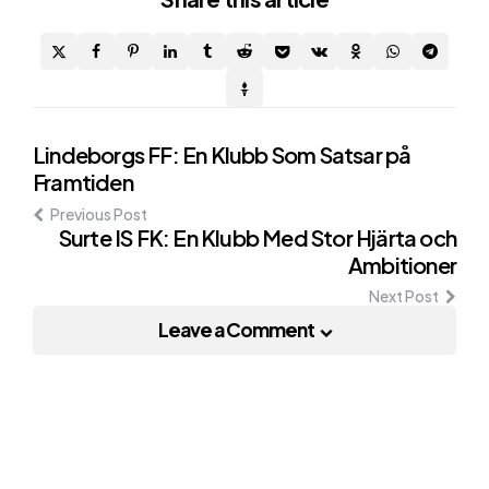
Post
Lindeborgs FF: En Klubb Som Satsar på
Framtiden
navigation
Previous Post
Surte IS FK: En Klubb Med Stor Hjärta och
Ambitioner
Next Post
Leave a Comment