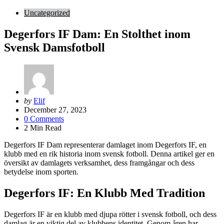
Uncategorized
Degerfors IF Dam: En Stolthet inom
Svensk Damsfotboll
Posted
by
Elif
by
December 27, 2023
0
Comments
2
Min Read
Degerfors IF Dam representerar damlaget inom Degerfors IF, en
klubb med en rik historia inom svensk fotboll. Denna artikel ger en
översikt av damlagets verksamhet, dess framgångar och dess
betydelse inom sporten.
Degerfors IF: En Klubb Med Tradition
Degerfors IF är en klubb med djupa rötter i svensk fotboll, och dess
damlag är en viktig del av klubbens identitet. Genom åren har