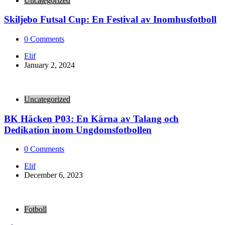
Uncategorized
Skiljebo Futsal Cup: En Festival av Inomhusfotboll
0
Comments
Posted
Elif
by
January 2, 2024
Uncategorized
BK Häcken P03: En Kärna av Talang och
Dedikation inom Ungdomsfotbollen
0
Comments
Posted
Elif
by
December 6, 2023
Fotboll