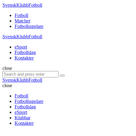
Menu
SvenskKlubbFotboll
Search
Menu
Fotboll
Matcher
Fotbollsspelare
SvenskKlubbFotboll
eSport
Fotbollslag
Kontakter
Search
close
Search
Search
for:
SvenskKlubbFotboll
close
Fotboll
Fotbollsspelare
Fotbollslag
eSport
Klubbar
Kontakter