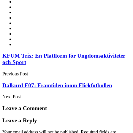
Post
KFUM Trix: En Plattform för Ungdomsaktiviteter
och Sport
navigation
Previous Post
Dalkurd F07: Framtiden inom Flickfotbollen
Next Post
Leave a Comment
Leave a Reply
Your email address will not be published.
Required fields are