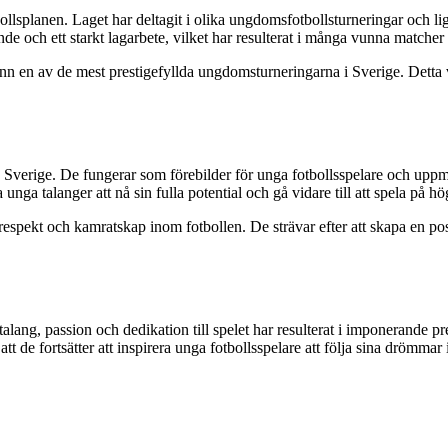
splanen. Laget har deltagit i olika ungdomsfotbollsturneringar och ligor
nde och ett starkt lagarbete, vilket har resulterat i många vunna matcher
ann en av de mest prestigefyllda ungdomsturneringarna i Sverige. Detta
 Sverige. De fungerar som förebilder för unga fotbollsspelare och uppm
ga talanger att nå sin fulla potential och gå vidare till att spela på hö
respekt och kamratskap inom fotbollen. De strävar efter att skapa en po
alang, passion och dedikation till spelet har resulterat i imponerande pr
 att de fortsätter att inspirera unga fotbollsspelare att följa sina dröm