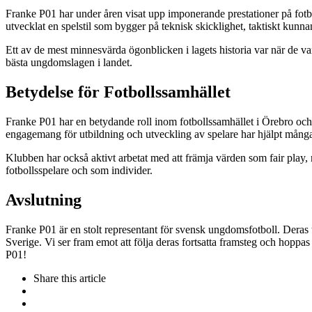
Franke P01 har under åren visat upp imponerande prestationer på fotboll
utvecklat en spelstil som bygger på teknisk skicklighet, taktiskt kunna
Ett av de mest minnesvärda ögonblicken i lagets historia var när de v
bästa ungdomslagen i landet.
Betydelse för Fotbollssamhället
Franke P01 har en betydande roll inom fotbollssamhället i Örebro och
engagemang för utbildning och utveckling av spelare har hjälpt många un
Klubben har också aktivt arbetat med att främja värden som fair play, 
fotbollsspelare och som individer.
Avslutning
Franke P01 är en stolt representant för svensk ungdomsfotboll. Deras t
Sverige. Vi ser fram emot att följa deras fortsatta framsteg och hoppas
P01!
Share
this article