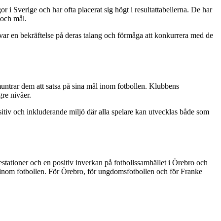
 i Sverige och har ofta placerat sig högt i resultattabellerna. De har
 och mål.
 var en bekräftelse på deras talang och förmåga att konkurrera med de
untrar dem att satsa på sina mål inom fotbollen. Klubbens
gre nivåer.
sitiv och inkluderande miljö där alla spelare kan utvecklas både som
estationer och en positiv inverkan på fotbollssamhället i Örebro och
mar inom fotbollen. För Örebro, för ungdomsfotbollen och för Franke