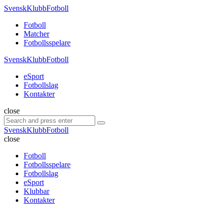
Menu
SvenskKlubbFotboll
Search
Menu
Fotboll
Matcher
Fotbollsspelare
SvenskKlubbFotboll
eSport
Fotbollslag
Kontakter
Search
close
Search
Search
for:
SvenskKlubbFotboll
close
Fotboll
Fotbollsspelare
Fotbollslag
eSport
Klubbar
Kontakter