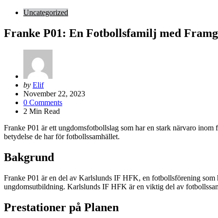
Uncategorized
Franke P01: En Fotbollsfamilj med Framg
Posted
by
Elif
by
November 22, 2023
0
Comments
2
Min Read
Franke P01 är ett ungdomsfotbollslag som har en stark närvaro inom fo
betydelse de har för fotbollssamhället.
Bakgrund
Franke P01 är en del av Karlslunds IF HFK, en fotbollsförening som ha
ungdomsutbildning. Karlslunds IF HFK är en viktig del av fotbollssam
Prestationer på Planen