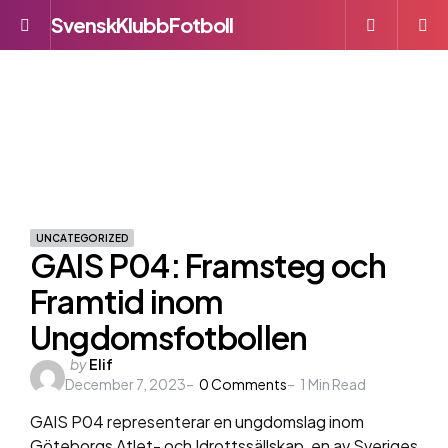
SvenskKlubbFotboll
Menu
S
UNCATEGORIZED
GAIS P04: Framsteg och
Framtid inom
Ungdomsfotbollen
Posted
by
Elif
December 7, 2023
by
0
Comments
1
Min Read
GAIS P04 representerar en ungdomslag inom
Göteborgs Atlet- och Idrottssällskap, en av Sveriges