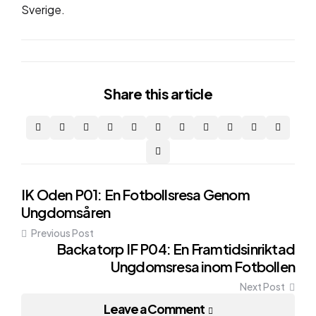
Sverige.
Share
this article
Post
IK Oden P01: En Fotbollsresa Genom
Ungdomsåren
navigation
Previous Post
Backatorp IF P04: En Framtidsinriktad
Ungdomsresa inom Fotbollen
Next Post
Leave a Comment