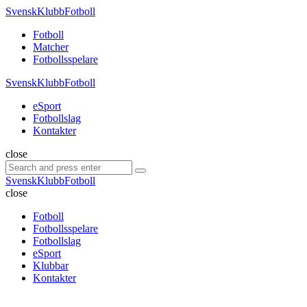
Menu
SvenskKlubbFotboll
Search
Menu
Fotboll
Matcher
Fotbollsspelare
SvenskKlubbFotboll
eSport
Fotbollslag
Kontakter
Search
close
Search
Search
for:
SvenskKlubbFotboll
close
Fotboll
Fotbollsspelare
Fotbollslag
eSport
Klubbar
Kontakter