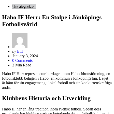
Uncategorized
Habo IF Herr: En Stolpe i Jönköpings
Fotbollsvärld
Posted
by
Elif
by
January 3, 2024
0
Comments
2
Min Read
Habo IF Herr representerar herrlaget inom Habo Idrottsförening, en
fotbollsklubb belägen i Habo, en kommun i Jönköpings län. Laget
är känt för sitt engagemang i lokal fotboll och sin konkurrenskraftiga
anda.
Klubbens Historia och Utveckling
Habo IF har en lång tradition inom svensk fotboll. Sedan dess
grundande har klubben varit en betydande del av fotbollskulturen i