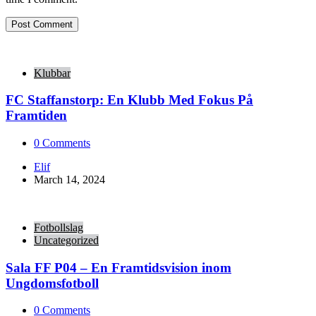
Klubbar
FC Staffanstorp: En Klubb Med Fokus På
Framtiden
0
Comments
Posted
Elif
by
March 14, 2024
Fotbollslag
Uncategorized
Sala FF P04 – En Framtidsvision inom
Ungdomsfotboll
0
Comments